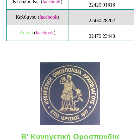
Κεφάλου Κω
(
facebook
)
22420 91616
Καλύμνου
(
facebook
)
22430 28202
Λέρου
(
facebook
)
22470 23448
Β' Κυνηγετική Ομοσπονδία