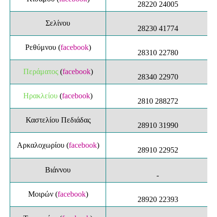
28220 24005
Σελίνου
28230 41774
Ρεθύμνου
(
facebook
)
28310 22780
Περάματος
(
facebook
)
28340 22970
Ηρακλείου
(
facebook
)
2810 288272
Καστελίου Πεδιάδας
28910 31990
Αρκαλοχωρίου
(
facebook
)
28910 22952
Βιάννου
-
Μοιρών
(
facebook
)
28920 22393