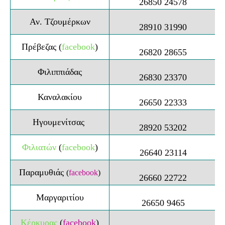
26850 24578
Αν. Τζουμέρκων
28910 31990
Πρέβεζας
(
facebook
)
26820 28655
Φιλιππιάδας
26830 23370
Καναλακίου
26650 22333
Ηγουμενίτσας
28920 53
202
Φιλιατών
(
facebook
)
26640 23114
Παραμυθιάς
(
facebook
)
26660 22722
Μαργαριτίου
26650 9465
Κέρκυρας
(
facebook
)