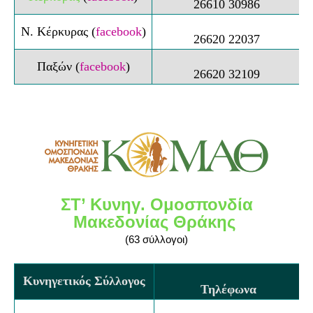
26610 30986
Ν. Κέρκυρας
(
facebook
)
26620 22037
Παξών
(
facebook
)
26620 32109
ΣΤ’ Κυνηγ. Ομοσπονδία
Μακεδονίας Θράκης
(63 σύλλογοι)
Κυνηγετικός Σύλλογος
Τηλέφωνα