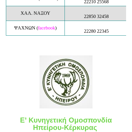
22210 25568
ΧΑΛ. ΝΑΞΟΥ
22850 32458
ΨΑΧΝΩΝ
(
facebook
)
22280 22345
Ε’ Κυνηγετική Ομοσπονδία
Ηπείρου-Κέρκυρας