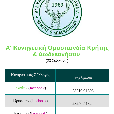
Α' Κυνηγετική Ομοσπονδία Κρήτης
& Δωδεκανήσου
(23 Σύλλογοι)
Κυνηγετικός Σύλλογος
Τηλέφωνα
Χανίων
(
facebook
)
28210 91303
Βρυσσών
(
facebook
)
28250 51324
Κισάμου (
facebook
)