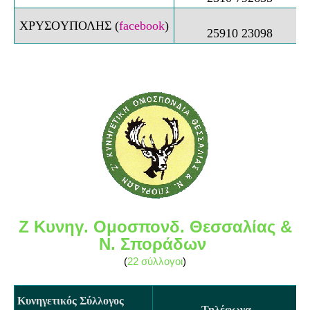
XΡΥΣΟYΠΟΛΗΣ
(
facebook
)
25910 23098
Ζ Κυνηγ. Ομοσπονδ. Θεσσαλίας &
Ν. Σποράδων
(
22 σύλλογοι
)
Κυνηγετικός Σύλλογος
Τηλέφωνα