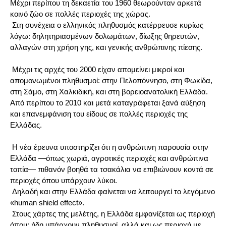
Μέχρι περίπου τη δεκαετία του 1960 θεωρούνταν αρκετά
κοινό ζώο σε πολλές περιοχές της χώρας.
Στη συνέχεια ο ελληνικός πληθυσμός κατέρρευσε κυρίως
λόγω: δηλητηριασμένων δολωμάτων, δίωξης θηρευτών,
αλλαγών στη χρήση γης, και γενικής ανθρώπινης πίεσης.
Μέχρι τις αρχές του 2000 είχαν απομείνει μικροί και
απομονωμένοι πληθυσμοί: στην Πελοπόννησο, στη Φωκίδα,
στη Σάμο, στη Χαλκιδική, και στη βορειοανατολική Ελλάδα.
Από περίπου το 2010 και μετά καταγράφεται ξανά αύξηση
και επανεμφάνιση του είδους σε πολλές περιοχές της
Ελλάδας.
Η νέα έρευνα υποστηρίζει ότι η ανθρώπινη παρουσία στην
Ελλάδα —όπως χωριά, αγροτικές περιοχές και ανθρώπινα
τοπία— πιθανόν βοηθά τα τσακάλια να επιβιώνουν κοντά σε
περιοχές όπου υπάρχουν λύκοι.
Δηλαδή και στην Ελλάδα φαίνεται να λειτουργεί το λεγόμενο
«human shield effect».
Στους χάρτες της μελέτης, η Ελλάδα εμφανίζεται ως περιοχή
όπου: ήδη υπάρχουν πληθυσμοί, αλλά και ως περιοχή με