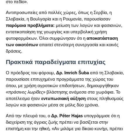
στο πεδίο».
Αντιπροσωπείες από πολλές χώρες, όπως η Σερβία, η
Σλοβακία, η Βουλγαρία και η Ρουμανία, παρουσίασαν
παρόμοια προβλήματα:
μείωση των λαγών και φασιανών,
εντατικοποίηση της γεωργίας και υπερβολική χρήση
φυτοφαρμάκων. Όλοι συμφώνησαν ότι η
αποκατάσταση
των οικοτόπων
απαιτεί στενότερη συνεργασία και κοινές
δράσεις.
Πρακτικά παραδείγματα επιτυχίας
Ο πρόεδρος του φόρουμ,
Δρ. Imrich Šuba
από τη Σλοβακία,
παρουσίασε επιτυχημένα προγράμματα της χώρας του
όπου, με χρήση αγροτικών επιδοτήσεων, δημιουργήθηκαν
«πράσινες λωρίδες»
βλάστησης ανάμεσα στα χωράφια. Το
αποτέλεσμα ήταν
εντυπωσιακή αύξηση
στους πληθυσμούς
λαγών και φασιανών μέσα σε μόλις δύο χρόνια.
Από την πλευρά του, ο
Δρ. Péter Hajas
υπογράμμισε ότι η
διαχείριση της άγριας ζωής πρέπει να βασίζεται στην
επιστήμη και την ηθική. «Αν μιλάμε για δίκαιο κυνήγι, πρέπει