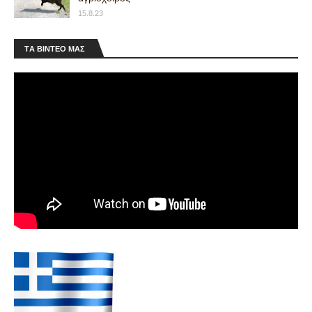
15.8.23
ΤA ΒΙΝΤΕΟ MAΣ