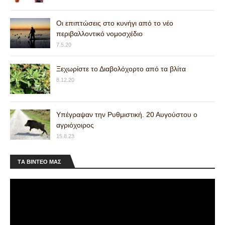
Οι επιπτώσεις στο κυνήγι από το νέο
περιβαλλοντικό νομοσχέδιο
7.5.20
Ξεχωρίστε το Διαβολόχορτο από τα βλίτα
8.12.20
Υπέγραψαν την Ρυθμιστική. 20 Αυγούστου ο
αγριόχοιρος
15.8.23
ΤA ΒΙΝΤΕΟ MAΣ