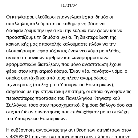
10/01/24
Οι κτηνίατροι, ελεύθεροι επαγγελματίες και δημόσιοι
υπάλληλοι, καλούμαστε σε καθημερινή βάση να
διασφαλίζουμε την υγεία και την ευζωία των ζώων και να
προασπίζουμε τη δημόσια υγεία. Τη διεκπεραίωση της
κοινωνικής μας αποστολής καλούμαστε πλέον να την
υλοποιήσουμε, εφαρμόζοντας έναν νέο νόμο με πλήθος
αντιεπιστημονικών άρθρων και «ανεφάρμοστων»
εφαρμοστικών διατάξεων, που μόνο αναστάτωση έχουν
φέρει στον κτηνιατρικό κόσμο. Έναν νέο, «ανόητο» νόμο, ο
οποίος συντάχθηκε από τους πλέον αναρμόδιους
τεχνοκράτες (στελέχη του Υπουργείου Εσωτερικών),
άσχετους με την κτηνιατρική επιστήμη, οι οποίοι αγνόησαν τις
περισσότερες προτάσεις του Πανελληνίου Κτηνιατρικού
Συλλόγου, τόσο στον προσχηματικό, δημόσιο διάλογο όσο και
στις κατ’ ιδίαν συναντήσεις που επιδιώχθηκαν με τα στελέχη
του Υπουργείου Εσωτερικών.
Η κυβέρνηση, αγνοώντας την αντίθεση των κτηνιάτρων στον
ν.4830/2021 επιχειρεί να προχωρήσει στην πλήρη εφαρμογή