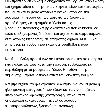
Οι κτηνίατροι διεκδικούμε διαχρονικά την ίδρυση, στελέχωση
και χρηματοδότηση δημοτικών κτηνιατρείων και καταφυγίων
που είναι και το μόνο αποτελεσματικό μέτρο για την
συστηματική φροντίδα των αδέσποτων ζώων . Οι
αρμοδιότητες για τη Δημόσια Υγεία και τις
ζωοανθρωπονόσους να βρίσκονται εκεί που ανήκουν, σε
καλά στελεχωμένες δημόσιες και όχι σε κατακερματισμένες,
κτηνιατρικές υπηρεσίες, σε επιτροπές δήμων, Μ.Κ.Ο. και
στην ατομική ευθύνη του εκάστοτε συμβεβλημένου
κτηνιάτρου.
Καμία επιβολή προστίμων σε κτηνιάτρους στην άσκηση του
επαγγέλματός τους κατά την εξέταση, εμβολιασμό και
περίθαλψη μη σημασμένων ζώων. Η ευθύνη της μη
σήμανσης βαρύνει αποκλειστικά τον ιδιοκτήτη του ζώου.
Να μην ισχύσει το ηλεκτρονικό βιβλιάριο. Να ισχύει μόνο η
ηλεκτρονική καταγραφή των ζώων και των νοσημάτων
υποχρεωτικής δήλωσης (καταγραφή θετικού τεστ
λεϊσμανίασης, καταγραφή εμβολίου λύσσας,
αποπαρασιτώσεων, ζωοανθρωπονόσων).