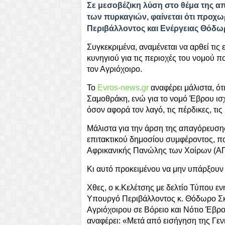
Σε μεσοβέζικη λύση στο θέμα της 
των πυρκαγιών, φαίνεται ότι προχ
Περιβάλλοντος και Ενέργειας Θόδω
Συγκεκριμένα, αναμένεται να αρθεί τι
κυνηγιού για τις περιοχές του νομού πο
τον Αγριόχοιρο.
Το
Evros-news.gr
αναφέρει μάλιστα, ότι
Σαμοθράκη, ενώ για το νομό Έβρου ισχ
όσον αφορά τον λαγό, τις πέρδικες, τις
Μάλιστα για την άρση της απαγόρευση
επιτακτικού δημοσίου συμφέροντος, 
Αφρικανικής Πανώλης των Χοίρων (ΑΠ
Κι αυτό προκειμένου να μην υπάρξουν
Χθες, ο κ.Κελέτσης με δελτίο Τύπου ε
Υπουργό Περιβάλλοντος κ. Θόδωρο Σκ
Αγριόχοιρου σε Βόρειο και Νότιο Έβρ
αναφέρει: «Mετά από εισήγηση της Γεν