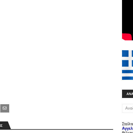
ΑΝ
Στείλτ
ΙΣ
Αγγελ
θέλετε