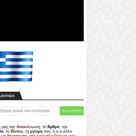
ΑΖΉΤΗΣΗ
ε μας την
Ανακοίνωση
, το
Άρθρο
, την
ία
, το
Βίντεο
, τη
γνώμη
σας, ή ο,τι άλλο
 να δημοσιευτεί, στο
kinigetika@gmail.com
.