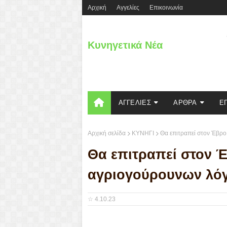
Aρχική
Αγγελίες
Επικοινωνία
Κυνηγετικά Νέα
ΑΓΓΕΛΙΕΣ
ΑΡΘΡΑ
Ε
Αρχική σελίδα
ΚΥΝΗΓΙ
Θα επιτραπεί στον Έβρ
Θα επιτραπεί στον Έ
αγριογούρουνων λό
☆
4.10.23