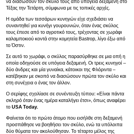
να διασώσουν τον σκύλο τους από υπόγεια δεξαμενή στο
Τέξας την Τετάρτη, σύμφωνα με τις τοπικές αρχές.
Η ομάδα των τεσσάρων κυνηγών είχε σχεδιάσει να
συναντηθεί για κυνήγι γουρουνιών, όταν ένας σκύλος
τους έπεσε από το αγροτικό τους, τρέχοντας σε χωράφι
καλαμποκιού κοντά στην κομητεία Bastrop, λίγο έξω από
το Όστιν.
Σε αυτό το χωράφι, ο σκύλος παρασύρθηκε σε μια οπή η
οποία οδηγούσε σε υπόγεια δεξαμενή. Οι τρεις κυνηγοί –
δύο άνδρες και μία γυναίκα, κάτοικοι της Φλόριντα –
κατέβηκαν με σκοπό να διασώσουν πρώτα τον σκύλο και
στη συνέχεια ο ένας τον άλλον.
Ο σερίφης σχολίασε σε συνέντευξη τύπου: «Είναι πάντα
σκληρό όταν ένας ημέρα καταλήγει έτσι», όπως αναφέρει
το
USA Today.
Φαίνεται ότι το πρώτο άτομο που εισήλθε στη δεξαμενή
προσπάθησε να βοηθήσει τον σκύλο, ενώ τα υπόλοιπα
δύο θύματα τον ακολούθησαν. Το τέταρτο μέλος της