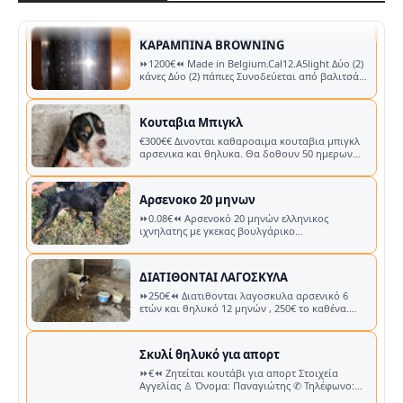
μεταφοράς. KGR_MORE Στοιχε…
Κουταβια Μπιγκλ
€300€€ Δινονται καθαροαιμα κουταβια μπιγκλ
αρσενικα και θηλυκα. Θα δοθουν 50 ημερων
εμβολιασμενα με pedigree και τσιπακ…
Αρσενοκο 20 μηνων
⏩0.08€⏪ Αρσενοκό 20 μηνών ελληνικος
ιχνηλατης με γκεκας βουλγάρικο
λουντογκόρτσο πολυ δυνατος με παρα πολλες
εξόδους ..…
ΔΙΑΤΙΘΟΝΤΑΙ ΛΑΓΟΣΚΥΛΑ
⏩250€⏪ Διατιθονται λαγοσκυλα αρσενικό 6
ετών και θηλυκό 12 μηνών , 250€ το καθένα.
Στοιχεία Αγγελίας ♙ Όνομα: Δημήτρης …
Σκυλί θηλυκό για απορτ
⏩€⏪ Ζητείται κουτάβι για απορτ Στοιχεία
Αγγελίας ♙ Όνομα: Παναγιώτης ✆ Τηλέφωνο:
📞 Κλήση Viber ✉︎ E-mail: …
Επανιελ
⏩450€⏪ Δίνεται επανιελ 6 χρόνο με συνεχή
ψάξιμο πολύ δυνατός κ ακούραστος.παει σε όλα
τα φτερωτά κ σε λαγό δοκιμή στην …