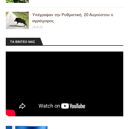
Lada Niva
⏩4000€⏪ Σε πολύ καλη κατάσταση, πωλείται για
αγορά 4πορτου. Θα δωθεί με τις μαμά ζάντες,
Υπέγραψαν την Ρυθμιστική. 20 Αυγούστου ο
οχι αυτες της φωτογραφίας. Έχε…
αγριόχοιρος
Ασύρματος 5W/8W High Power Baofeng
15.8.23
⏩32,43€⏪ Eλαφρύ walkie-talkie κατάλληλο για
χρήση σε εξωτερικούς χώρους, ειδικό για
πεζοπορία και κυνήγι. Έχει ξε…
ΤA ΒΙΝΤΕΟ MAΣ
Πωλείται Αλληλεπίθετο BERETTA S -55
(1964) - Cal.12
⏩1200€⏪ Για πληροφορίες και αναλυτική
παρουσίαση δες το σύνδεσμο στο YouTube.
Στοιχεία Αγγελίας ♙ Όνομα: ΧΡΗΣΤΟΣ ΚΟΤΖΙΑ…
Πωλείται BROWNING AUTO 5 Mod.
Sweet Sixteen (1959) Cal.16
⏩1500€⏪ Αναλυτική παρουσίαση δες το λινκ
στο YouTube. Στοιχεία Αγγελίας ♙ Όνομα:
ΧΡΗΣΤΟΣ ΚΟΤΖΙΑΣ ✆ Τηλέφωνο: 📞 Κλ…
GPS x20
⏩400€⏪ Πωλείται σε άριστη κατάσταση σχεδόν
καινούργιο με 2 κολάρα Στοιχεία Αγγελίας ♙
Όνομα: Παναγιώτης ✆ Τηλέφωνο: 📞&…
Κουταβια Μπιγκλ