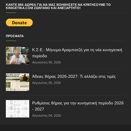
επιλογέα, αυτόματοι εξωλκείς, κοντάκι αγγλέ και
δι…
ΚΆΝΤΕ ΜΙΑ ΔΩΡΕΆ ΓΙΑ ΝΑ ΜΑΣ ΒΟΗΘΉΣΕΤΕ ΝΑ ΚΡΑΤΉΣΟΥΜΕ ΤΟ
KINIGETIKA.COM ΖΩΝΤΑΝΌ ΚΑΙ ΑΝΕΞΆΡΤΗΤΟ!
Remington 1100
⏩230€⏪ 66 πόντους κανη 2.3/4 τσοκακι porting
Ήφαιστος aggle κοντάκι.Αγρατζουνιστη.
Στοιχεία Αγγελίας ♙ Όνομα: Βασίλης ✆…
ΚΑΡΑΜΠΙΝΑ Franchi Affinity Black
ΠΡΟΣΦΑΤΑ
Synthetic SLUG
⏩1200.00€⏪ ΚΑΡΑΜΠΙΝΑ Franchi Affinity Black
Synthetic SLUG ΜΕ 2 ΚΑΝΝΕΣ 1 SLUG 61 CM &
Κ.Σ.Ε.: Μήνυμα Αραμπατζή για τη νέα κυνηγετική
KANONIKH 71 CM ΜΟΝΟ ΣΟΒΑΡΕΣ Π…
περίοδο
Διατίθονται κουταβια σετερ
Αύγουστος 06, 2026
⏩0€⏪ Στοιχεία Αγγελίας ♙ Όνομα:
Κωνσταντίνος ✆ Τηλέφωνο: 📞 Κλήση Viber ✉︎ E-
mail: lol56kwstas.lahnis@gmail…
Άδειες θήρας 2026-2027: Τι αλλάζει στις τιμές
Αύγουστος 06, 2026
Ελληνικος ιχνηλατης
⏩€⏪ Διαθέσιμα κουτάβια ελληνικόυ ιχνηλατη
θηλυκα. Γενν 2/5/26.περιοχη φλοκα Αρχαία
Ολυμπία. Από κυνηγετικά αίματα παραδ…
Ρυθμίσεις θήρας για την κυνηγετική περίοδο 2026
- 2027
Lada Niva
Αύγουστος 04, 2026
⏩4000€⏪ Σε πολύ καλη κατάσταση, πωλείται για
αγορά 4πορτου. Θα δωθεί με τις μαμά ζάντες,
οχι αυτες της φωτογραφίας. Έχε…