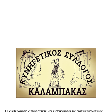
Η κυβέρνηση αποφάσισε να εισακούσει τις αντικυνηγετικές