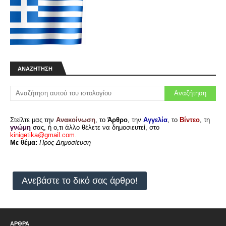
€400€€ Διατιθενται κουταβια μπιγκλ αρσενικα
και θηλυκα με pedigree Στοιχεία Αγγελίας
Όνομα: Δημητρης Τηλέφωνο: 69718067…
Κάμερα δράσης Ourlife 5K 4K60FPS
Οθόνη αφής 2.0 ιντσών
Προδιαγραφές: Chipset: MSTAR8826 Αισθητήρας:
SONY 386 WIFI: APP Sup cam PRO Οθόνη: Οθόνη
αφής 2.0, μικρή οθόνη: 1.3"/πα…
ΑΝΑΖΉΤΗΣΗ
Πλήκτρα για Garmin A50 και Astro 320
⏩33€⏪ Καινούργια πλήκτρα για Garmin A50 και
Astro 320. Για διαφάνεια και φθηνότερα
μεταφορικά ανέβασα την αγγελία…
Διατίθεται καθαροαιμο κουτάβι Ιστριας
Στείλτε μας την
Ανακοίνωση
, το
Άρθρο
, την
Αγγελία
, το
Βίντεο
, τη
γνώμη
σας, ή ο,τι άλλο θέλετε να δημοσιευτεί, στο
σκληροτριχο 4 μηνων
kinigetika@gmail.com
.
⏩300€⏪ Το κουτάβι είναι πλήρως εμβολιασμενο
Με θέμα:
Προς Δημοσίευση
και αποπαρασιτωμενο. Οι γονείς είναι από
Σερβία Στοιχεία Αγγελίας ♙ Όνομα: …
ΚΑΡΑΜΠΙΝΑ BROWNING
⏩1200€⏪ Made in Belgium.Cal12.A5light Δύο (2)
Ανεβάστε το δικό σας άρθρο!
κάνες Δύο (2) πάπιες Συνοδεύεται από βαλιτσάκι
μεταφοράς. KGR_MORE Στοιχε…
Κουταβια Μπιγκλ
€300€€ Δινονται καθαροαιμα κουταβια μπιγκλ
ΑΡΘΡΑ