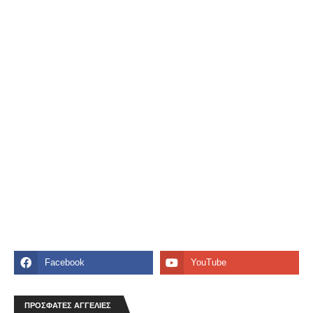
Διατίθεται καθαροαιμο κουτάβι Ιστριας
σκληροτριχο 4 μηνων
⏩300€⏪ Το κουτάβι είναι πλήρως εμβολιασμενο
και αποπαρασιτωμενο. Οι γονείς είναι από
Σερβία Στοιχεία Αγγελίας ♙ Όνομα: …
ΚΑΡΑΜΠΙΝΑ BROWNING
⏩1200€⏪ Made in Belgium.Cal12.A5light Δύο (2)
ΠΡΟΣΦΑΤΕΣ ΑΓΓΕΛΙΕΣ
κάνες Δύο (2) πάπιες Συνοδεύεται από βαλιτσάκι