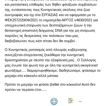
και ρατσιστικές επιθυμίες των δήθεν φιλόζωον συμβούλων
της, εντάσσοντας τους Κυνηγετικούς σκύλους στα ζώα
συντροφιάς και όχι στα ΕΡΓΑΣΙΑΣ και να εφαρμόσει με το
ΦΕΚ2572/20/04/2021 το νομοσχέδιο ΑΡΓΟΣ ν4830/2021 για
υποχρεωτική στείρωση των δεσποζόμενων ζώων ή την
δαπανηρή αποστολή δείγματος DNA για την μη στείρωση
παρόλες τις δεσμεύσεις τον πολιτικών που μας
διαβεβαίωναν πως κάτι τέτοιο δεν θα συμβεί .
Ο Κυνηγετικός ρατσισμός από πλευράς κυβέρνησης
συνεχίζεται στοχεύοντας ξεκάθαρα την κυνηγετική
δραστηριότητα με σκοπό την εξαφάνιση μας . Ο Σύλλογος
μας ένωσε την φωνή του με όλη την κυνηγετική οικογένεια!
φωνάξαμε…. διαμαρτυρηθήκαμε, διαδηλώσαμε, φτάσαμε το
μαχαίρι στο κόκκαλο αλλά μάταια.
Πρέπει το μαχαίρι να φτάσει βαθιά στο κόκκαλο! Αυτό δεν
πρέπει να περάσει έτσι…..