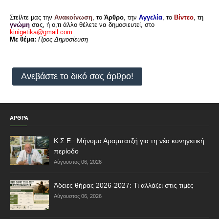
Στείλτε μας την
Ανακοίνωση
, το
Άρθρο
, την
Αγγελία
, το
Βίντεο
, τη
γνώμη
σας, ή ο,τι άλλο θέλετε να δημοσιευτεί, στο
kinigetika@gmail.com
.
Με θέμα:
Προς Δημοσίευση
Ανεβάστε το δικό σας άρθρο!
ΑΡΘΡΑ
Κ.Σ.Ε.: Μήνυμα Αραμπατζή για τη νέα κυνηγετική
περίοδο
Αύγουστος 06, 2026
Άδειες θήρας 2026-2027: Τι αλλάζει στις τιμές
Αύγουστος 06, 2026