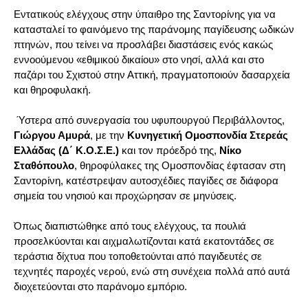
Εντατικούς ελέγχους στην ύπαιθρο της Σαντορίνης για να
κατασταλεί το φαινόμενο της παράνομης παγίδευσης ωδικών
πτηνών, που τείνει να προσλάβει διαστάσεις ενός κακώς
εννοούμενου «εθιμικού δικαίου» στο νησί, αλλά και στο
παζάρι του Σχιστού στην Αττική, πραγματοποιούν δασαρχεία
και θηροφυλακή.
Ύστερα από συνεργασία του υφυπουργού Περιβάλλοντος,
Γιώργου Αμυρά
, με την
Κυνηγετική Ομοσπονδία Στερεάς
Ελλάδας (Δ΄ Κ.Ο.Σ.Ε.)
και τον πρόεδρό της,
Νίκο
Σταθόπουλο
, θηροφύλακες της Ομοσπονδίας έφτασαν στη
Σαντορίνη, κατέστρεψαν αυτοσχέδιες παγίδες σε διάφορα
σημεία του νησιού και προχώρησαν σε μηνύσεις.
Όπως διαπιστώθηκε από τους ελέγχους, τα πουλιά
προσελκύονται και αιχμαλωτίζονται κατά εκατοντάδες σε
τεράστια δίχτυα που τοποθετούνται από παγιδευτές σε
τεχνητές παροχές νερού, ενώ στη συνέχεια πολλά από αυτά
διοχετεύονται στο παράνομο εμπόριο.