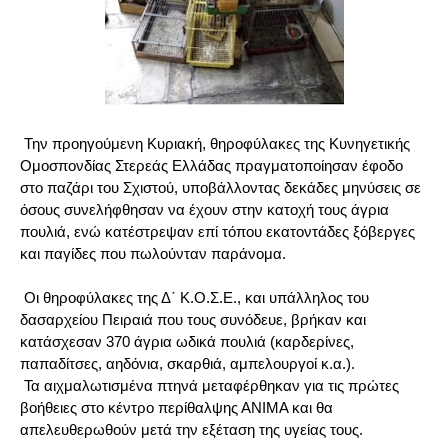
Την προηγούμενη Κυριακή, θηροφύλακες της Κυνηγετικής
Ομοσπονδίας Στερεάς Ελλάδας πραγματοποίησαν έφοδο
στο παζάρι του Σχιστού, υποβάλλοντας δεκάδες μηνύσεις σε
όσους συνελήφθησαν να έχουν στην κατοχή τους άγρια
πουλιά, ενώ κατέστρεψαν επί τόπου εκατοντάδες ξόβεργες
και παγίδες που πωλούνταν παράνομα.
Οι θηροφύλακες της Δ΄ Κ.Ο.Σ.Ε., και υπάλληλος του
δασαρχείου Πειραιά που τους συνόδευε, βρήκαν και
κατάσχεσαν 370 άγρια ωδικά πουλιά (καρδερίνες,
παπαδίτσες, αηδόνια, σκαρθιά, αμπελουργοί κ.α.).
Τα αιχμαλωτισμένα πτηνά μεταφέρθηκαν για τις πρώτες
βοήθειες στο κέντρο περίθαλψης ΑΝΙΜΑ και θα
απελευθερωθούν μετά την εξέταση της υγείας τους.