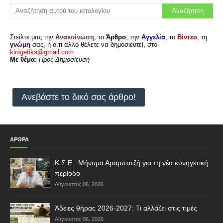
Στείλτε μας την
Ανακοίνωση
, το
Άρθρο
, την
Αγγελία
, το
Βίντεο
, τη
γνώμη
σας, ή ο,τι άλλο θέλετε να δημοσιευτεί, στο
kinigetika@gmail.com
.
Με θέμα:
Προς Δημοσίευση
Ανεβάστε το δικό σας άρθρο!
ΑΡΘΡΑ
Κ.Σ.Ε.: Μήνυμα Αραμπατζή για τη νέα κυνηγετική
περίοδο
Αύγουστος 06, 2026
Άδειες θήρας 2026-2027: Τι αλλάζει στις τιμές
Αύγουστος 06, 2026