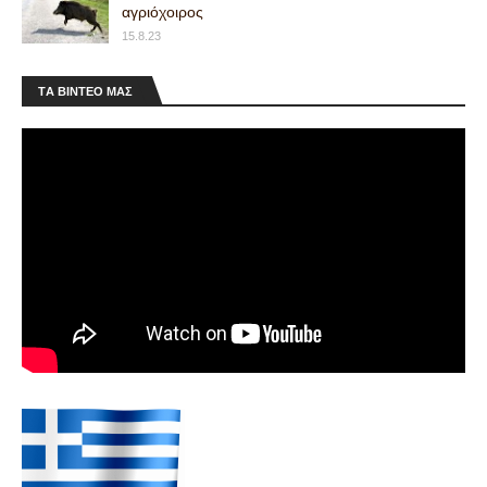
μεταφορικά ανέβασα την αγγελία…
αγριόχοιρος
15.8.23
Vickers
⏩000€⏪ Vickers 70cm καννες Σε καλή κατάσταση
Χωρίς καθόλου κενα Στοιχεία Αγγελίας ♙
ΤA ΒΙΝΤΕΟ MAΣ
Όνομα: ΓΙΑΝΝΗΣ ✆ Τηλέφωνο: 📞 …
Σεττερ θηλυκό
⏩300€⏪ Διατίθεται θηλυκό σεττερ 20 μηνων
Έχει περίπου 10 εξοδους Δεν ξέρει από
θηραματα θέλει δουλειά. Στοιχεία Αγγελία…
ΣΚΥΛΟΚΟΥΤΟ
⏩400€⏪ ΜΕ ΒΑΣΗ ΓΙΑ ΓΚΡΑΝ ΒΙΤΑΡΑ 1.10. ΤΙΜΗ
400ΕΥΡΩ Στοιχεία Αγγελίας ♙ Όνομα: ΝΙΚΟΣ ✆
Τηλέφωνο: 📞 Κλήση Vi…
ΛΟΓΟΣΚΥΛΟ ΘΥΛΗΚΟ
⏩003€⏪ ΘΥΛΗΚΟ 2,5 ετών φωνη στο ντορό
σήκωμα δίωξη με μεγάλη αντοχή υπάκουη
,πάειο και ζαρκάδι .ΗΠΕΙΡΟΣ ΜΟΝΟ σοβαρά
ενδ…
Κυνηγετικά είδη που μπορεί να σας
αρέσουν
Βρείτε κυνηγετικά είδη και αξεσουάρ απευθείας
από την Κίνα σε χαμηλές τιμές! /* =====
KINIGETIKA Affiliate Shelves — ON…