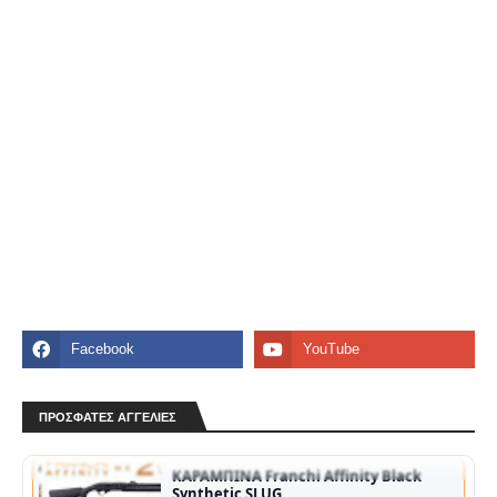
Remington 1100
⏩230€⏪ 66 πόντους κανη 2.3/4 τσοκακι porting
Ήφαιστος aggle κοντάκι.Αγρατζουνιστη.
Στοιχεία Αγγελίας ♙ Όνομα: Βασίλης ✆…
ΚΑΡΑΜΠΙΝΑ Franchi Affinity Black
Synthetic SLUG
ΠΡΟΣΦΑΤΕΣ ΑΓΓΕΛΙΕΣ
⏩1200.00€⏪ ΚΑΡΑΜΠΙΝΑ Franchi Affinity Black
Synthetic SLUG ΜΕ 2 ΚΑΝΝΕΣ 1 SLUG 61 CM &
KANONIKH 71 CM ΜΟΝΟ ΣΟΒΑΡΕΣ Π…
Διατίθονται κουταβια σετερ