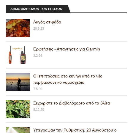
⏩1500€⏪ Αναλυτική παρουσίαση δες το λινκ
στο YouTube. Στοιχεία Αγγελίας ♙ Όνομα:
ΔΗΜΟΦΙΛΗ ΟΛΩΝ ΤΩΝ ΕΠΟΧΩΝ
ΧΡΗΣΤΟΣ ΚΟΤΖΙΑΣ ✆ Τηλέφωνο: 📞 Κλ…
MERKEL2000 SUPER POSE
Λαγός στιφάδο
⏩4000€⏪ MERKEL2000 SUPER POSE σε
κατάσταση βιτρίνας. Μονοσκανδαλο με
20.9.23
επιλογέα, αυτόματοι εξωλκείς, κοντάκι αγγλέ και
δι…
GPS x20
Ερωτήσεις - Απαντήσεις για Garmin
⏩400€⏪ Πωλείται σε άριστη κατάσταση σχεδόν
καινούργιο με 2 κολάρα Στοιχεία Αγγελίας ♙
3.2.26
Όνομα: Παναγιώτης ✆ Τηλέφωνο: 📞&…
Κουταβια Μπιγκλ
€400€€ Διατιθενται κουταβια μπιγκλ αρσενικα
Οι επιπτώσεις στο κυνήγι από το νέο
και θηλυκα με pedigree Στοιχεία Αγγελίας
περιβαλλοντικό νομοσχέδιο
Όνομα: Δημητρης Τηλέφωνο: 69718067…
7.5.20
Κάμερα δράσης Ourlife 5K 4K60FPS
Οθόνη αφής 2.0 ιντσών
Ξεχωρίστε το Διαβολόχορτο από τα βλίτα
Προδιαγραφές: Chipset: MSTAR8826 Αισθητήρας:
SONY 386 WIFI: APP Sup cam PRO Οθόνη: Οθόνη
8.12.20
αφής 2.0, μικρή οθόνη: 1.3"/πα…
Πλήκτρα για Garmin A50 και Astro 320
⏩33€⏪ Καινούργια πλήκτρα για Garmin A50 και
Υπέγραψαν την Ρυθμιστική. 20 Αυγούστου ο
Astro 320. Για διαφάνεια και φθηνότερα