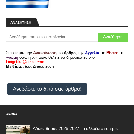
Μπροστινό κάλυμμα και πλήκτρα για
Garmin Alpha 50 Astro 320 με τζαμάκι
⏩45,56€⏪ Υπάρχουν τρεις εκδόσεις της
προσόψης που γράφουν Alpha 50, Astro 430 και
ΑΝΑΖΉΤΗΣΗ
Astro 900 για να διαλέξετε. Όλε…
Λαγοσκυλο σερβικό τρίχρωμο
€€€ Ζητείται λαγοσκυλο κουτάβι τρίχρωμο
σερβικό!! Στοιχεία Αγγελίας Όνομα: Κώστας
Τηλέφωνο: 6983877687 E-mail: kkatsait…
Στείλτε μας την
Ανακοίνωση
, το
Άρθρο
, την
Αγγελία
, το
Βίντεο
, τη
γνώμη
σας, ή ο,τι άλλο θέλετε να δημοσιευτεί, στο
Remington 1100
kinigetika@gmail.com
.
⏩230€⏪ 66 πόντους κανη 2.3/4 τσοκακι porting
Με θέμα:
Προς Δημοσίευση
Ήφαιστος aggle κοντάκι.Αγρατζουνιστη.
Στοιχεία Αγγελίας ♙ Όνομα: Βασίλης ✆…
ΚΑΡΑΜΠΙΝΑ Franchi Affinity Black
Synthetic SLUG
Ανεβάστε το δικό σας άρθρο!
⏩1200.00€⏪ ΚΑΡΑΜΠΙΝΑ Franchi Affinity Black
Synthetic SLUG ΜΕ 2 ΚΑΝΝΕΣ 1 SLUG 61 CM &
KANONIKH 71 CM ΜΟΝΟ ΣΟΒΑΡΕΣ Π…
Διατίθονται κουταβια σετερ
ΑΡΘΡΑ
⏩0€⏪ Στοιχεία Αγγελίας ♙ Όνομα:
Κωνσταντίνος ✆ Τηλέφωνο: 📞 Κλήση Viber ✉︎ E-
mail: lol56kwstas.lahnis@gmail…
Άδειες θήρας 2026-2027: Τι αλλάζει στις τιμές