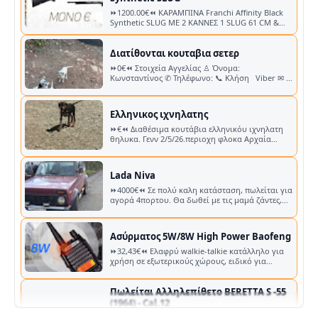
⏩0€⏪ Στοιχεία Αγγελίας ♙ Όνομα:
Κωνσταντίνος ✆ Τηλέφωνο: 📞 Κλήση Viber ✉︎ E-
mail: lol56kwstas.lahnis@gmail…
Ελληνικος ιχνηλατης
⏩€⏪ Διαθέσιμα κουτάβια ελληνικόυ ιχνηλατη
θηλυκα. Γενν 2/5/26.περιοχη φλοκα Αρχαία
Ολυμπία. Από κυνηγετικά αίματα παραδ…
Lada Niva
⏩4000€⏪ Σε πολύ καλη κατάσταση, πωλείται για
αγορά 4πορτου. Θα δωθεί με τις μαμά ζάντες,
οχι αυτες της φωτογραφίας. Έχε…
Ασύρματος 5W/8W High Power Baofeng
⏩32,43€⏪ Eλαφρύ walkie-talkie κατάλληλο για
χρήση σε εξωτερικούς χώρους, ειδικό για
πεζοπορία και κυνήγι. Έχει ξε…
Πωλείται Αλληλεπίθετο BERETTA S -55
(1964) - Cal.12
⏩1200€⏪ Για πληροφορίες και αναλυτική
παρουσίαση δες το σύνδεσμο στο YouTube.
Στοιχεία Αγγελίας ♙ Όνομα: ΧΡΗΣΤΟΣ ΚΟΤΖΙΑ…
Πωλείται BROWNING AUTO 5 Mod.
Sweet Sixteen (1959) Cal.16