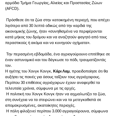
αρμόδιο Τμήμα Γεωργίας, Αλιείας και Προστασίας Ζώων
(AFCD).
Πρόσθεσε ότι τα ζώα στην κατοικημένη περιοχή, που απέχει
λιγότερο από 30 λεπτά οδικώς από την καρδιά της
οικονομικής ζώνης, ήταν «συνηθισμένα να περιφέρονται
κατά μήκος του δρόμου και να αναζητούν φαγητό από τους
περαστικούς ή ακόμα και να κυνηγούν οχήματα».
Την περασμένη εβδομάδα, ένα αγριογούρουνο επιτέθηκε σε
έναν αστυνομικό και του δάγκωσε το πόδι, τραυματίζοντάς
τον.
Η ηγέτης του Χονγκ Κονγκ,
Κάρι Λαμ
, προειδοποίησε ότι θα
αυξήσει τις ποινές για όσους ταΐζουν τους αγριόχοιρους.
Περίπου 30 επιθέσεις αγριόχοιρων έχουν αναφερθεί τα
τελευταία χρόνια, σύμφωνα με τις αρχές.
Η πολιτική του Χονγκ Κονγκ ήταν να αιχμαλωτίζει τα ζώα,
στη συνέχεια να τα στειρώνει και να τα μετεγκαθιστά σε
απομακρυσμένες, ακατοίκητες περιοχές.
Η πόλη φιλοξενεί περίπου 3.000 αγριογούρουνα, σύμφωνα