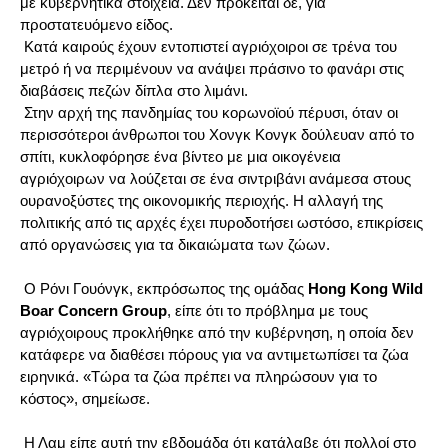
με κυβερνητικά στοιχεία. Δεν πρόκειται δε, για
προστατευόμενο είδος.
Κατά καιρούς έχουν εντοπιστεί αγριόχοιροι σε τρένα του
μετρό ή να περιμένουν να ανάψει πράσινο το φανάρι στις
διαβάσεις πεζών δίπλα στο λιμάνι.
Στην αρχή της πανδημίας του κορωνοϊού πέρυσι, όταν οι
περισσότεροι άνθρωποι του Χονγκ Κονγκ δούλευαν από το
σπίτι, κυκλοφόρησε ένα βίντεο με μια οικογένεια
αγριόχοιρων να λούζεται σε ένα σιντριβάνι ανάμεσα στους
ουρανοξύστες της οικονομικής περιοχής. Η αλλαγή της
πολιτικής από τις αρχές έχει πυροδοτήσει ωστόσο, επικρίσεις
από οργανώσεις για τα δικαιώματα των ζώων.
Ο Ρόνι Γουόνγκ, εκπρόσωπος της ομάδας
Hong Kong Wild
Boar Concern Group
, είπε ότι το πρόβλημα με τους
αγριόχοιρους προκλήθηκε από την κυβέρνηση, η οποία δεν
κατάφερε να διαθέσει πόρους για να αντιμετωπίσει τα ζώα
ειρηνικά. «Τώρα τα ζώα πρέπει να πληρώσουν για το
κόστος», σημείωσε.
Η Λαμ είπε αυτή την εβδομάδα ότι κατάλαβε ότι πολλοί στο