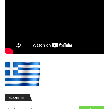
(1964) - Cal.12
⏩1200€⏪ Για πληροφορίες και αναλυτική
παρουσίαση δες το σύνδεσμο στο YouTube.
Στοιχεία Αγγελίας ♙ Όνομα: ΧΡΗΣΤΟΣ ΚΟΤΖΙΑ…
Πωλείται BROWNING AUTO 5 Mod.
Sweet Sixteen (1959) Cal.16
⏩1500€⏪ Αναλυτική παρουσίαση δες το λινκ
στο YouTube. Στοιχεία Αγγελίας ♙ Όνομα:
ΧΡΗΣΤΟΣ ΚΟΤΖΙΑΣ ✆ Τηλέφωνο: 📞 Κλ…
GPS x20
⏩400€⏪ Πωλείται σε άριστη κατάσταση σχεδόν
καινούργιο με 2 κολάρα Στοιχεία Αγγελίας ♙
Όνομα: Παναγιώτης ✆ Τηλέφωνο: 📞&…
Κουταβια Μπιγκλ
€400€€ Διατιθενται κουταβια μπιγκλ αρσενικα
και θηλυκα με pedigree Στοιχεία Αγγελίας
Όνομα: Δημητρης Τηλέφωνο: 69718067…
Κάμερα δράσης Ourlife 5K 4K60FPS
Οθόνη αφής 2.0 ιντσών
Προδιαγραφές: Chipset: MSTAR8826 Αισθητήρας:
SONY 386 WIFI: APP Sup cam PRO Οθόνη: Οθόνη
ΑΝΑΖΉΤΗΣΗ
αφής 2.0, μικρή οθόνη: 1.3"/πα…
Πλήκτρα για Garmin A50 και Astro 320