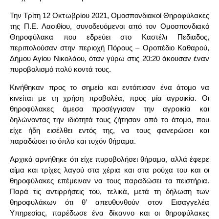
Την Τρίτη 12 Οκτωβρίου 2021, Ομοσπονδιακοί Θηροφύλακες
της Π.Ε. Λασιθίου, συνοδευόμενοι από τον Ομοσπονδιακό
Θηροφύλακα που εδρεύει στο Καστέλι Πεδιαδος,
περιπολούσαν στην περιοχή Πόρους – Οροπέδιο Καθαρού,
Δήμου Αγίου Νικολάου, όταν γύρω στις 20:20 άκουσαν έναν
πυροβολισμό πολύ κοντά τους.
Κινήθηκαν προς το σημείο και εντόπισαν ένα άτομο να
κινείται με τη χρήση προβολέα, προς μία αγροικία. Οι
θηροφύλακες άμεσα προσέγγισαν την αγροικία και
δηλώνοντας την ιδιότητά τους ζήτησαν από το άτομο, που
είχε ήδη εισέλθει εντός της, να τους φανερώσει και
παραδώσει το όπλο και τυχόν θήραμα.
Αρχικά αρνήθηκε ότι είχε πυροβολήσει θήραμα, αλλά έφερε
αίμα και τρίχες λαγού στα χέρια και στα ρούχα του και οι
θηροφύλακες επέμειναν να τους παραδώσει τα πειστήρια.
Παρά τις αντιρρήσεις του, τελικά, μετά τη δήλωση των
θηροφυλάκων ότι θ’ απευθυνθούν στον Εισαγγελέα
Υπηρεσίας, παρέδωσε ένα δίκαννο και οι θηροφύλακες