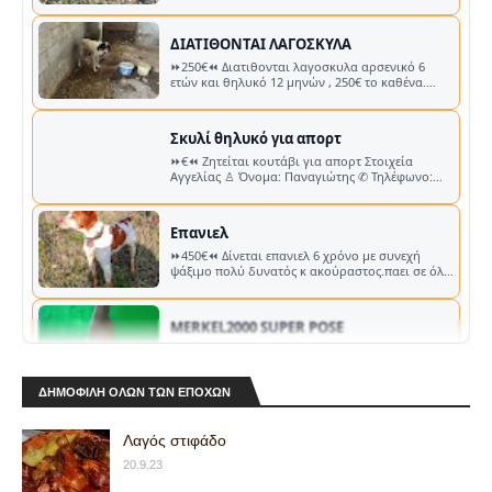
λουντογκόρτσο πολυ δυνατος με παρα πολλες
εξόδους ..…
ΔΙΑΤΙΘΟΝΤΑΙ ΛΑΓΟΣΚΥΛΑ
⏩250€⏪ Διατιθονται λαγοσκυλα αρσενικό 6
ετών και θηλυκό 12 μηνών , 250€ το καθένα.
Στοιχεία Αγγελίας ♙ Όνομα: Δημήτρης …
Σκυλί θηλυκό για απορτ
⏩€⏪ Ζητείται κουτάβι για απορτ Στοιχεία
Αγγελίας ♙ Όνομα: Παναγιώτης ✆ Τηλέφωνο:
📞 Κλήση Viber ✉︎ E-mail: …
Επανιελ
⏩450€⏪ Δίνεται επανιελ 6 χρόνο με συνεχή
ψάξιμο πολύ δυνατός κ ακούραστος.παει σε όλα
τα φτερωτά κ σε λαγό δοκιμή στην …
MERKEL2000 SUPER POSE
⏩4000€⏪ MERKEL2000 SUPER POSE σε
κατάσταση βιτρίνας. Μονοσκανδαλο με
επιλογέα, αυτόματοι εξωλκείς, κοντάκι αγγλέ και
ΔΗΜΟΦΙΛΗ ΟΛΩΝ ΤΩΝ ΕΠΟΧΩΝ
δι…
Remington 1100
Λαγός στιφάδο
⏩230€⏪ 66 πόντους κανη 2.3/4 τσοκακι porting
Ήφαιστος aggle κοντάκι.Αγρατζουνιστη.
20.9.23
Στοιχεία Αγγελίας ♙ Όνομα: Βασίλης ✆…