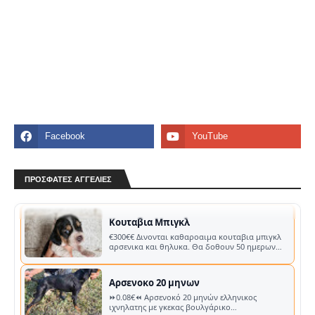
ΚΑΡΑΜΠΙΝΑ BROWNING
⏩1200€⏪ Made in Belgium.Cal12.A5light Δύο (2)
ΠΡΟΣΦΑΤΕΣ ΑΓΓΕΛΙΕΣ
κάνες Δύο (2) πάπιες Συνοδεύεται από βαλιτσάκι
μεταφοράς. KGR_MORE Στοιχε…
Κουταβια Μπιγκλ
€300€€ Δινονται καθαροαιμα κουταβια μπιγκλ
αρσενικα και θηλυκα. Θα δοθουν 50 ημερων
εμβολιασμενα με pedigree και τσιπακ…
Αρσενοκο 20 μηνων
⏩0.08€⏪ Αρσενοκό 20 μηνών ελληνικος
ιχνηλατης με γκεκας βουλγάρικο