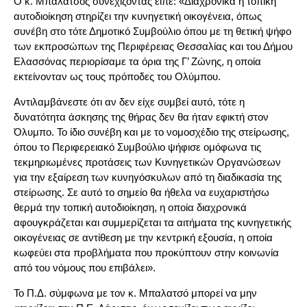
Ο κ. Μπαλατσός συνεχίζοντας είπε: «Διαχρονικά η τοπική
αυτοδιοίκηση στηρίζει την κυνηγετική οικογένεια, όπως
συνέβη στο τότε Δημοτικό Συμβούλιο όπου με τη θετική ψήφο
των εκπροσώπων της Περιφέρειας Θεσσαλίας και του Δήμου
Ελασσόνας περιορίσαμε τα όρια της Γ’ Ζώνης, η οποία
εκτείνονταν ως τους πρόποδες του Ολύμπου.
Αντιλαμβάνεστε ότι αν δεν είχε συμβεί αυτό, τότε η
δυνατότητα άσκησης της θήρας δεν θα ήταν εφικτή στον
Όλυμπο. Το ίδιο συνέβη και με το νομοσχέδιο της στείρωσης,
όπου το Περιφερειακό Συμβούλιο ψήφισε ομόφωνα τις
τεκμηριωμένες προτάσεις των Κυνηγετικών Οργανώσεων
για την εξαίρεση των κυνηγόσκυλων από τη διαδικασία της
στείρωσης. Σε αυτό το σημείο θα ήθελα να ευχαριστήσω
θερμά την τοπική αυτοδιοίκηση, η οποία διαχρονικά
αφουγκράζεται και συμμερίζεται τα αιτήματα της κυνηγετικής
οικογένειας σε αντίθεση με την κεντρική εξουσία, η οποία
κωφεύει στα προβλήματα που προκύπτουν στην κοινωνία
από του νόμους που επιβάλει».
Το Π.Δ. σύμφωνα με τον κ. Μπαλατσό μπορεί να μην