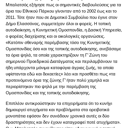
Μπαλατσός εξήγησε πως οι σημαντικές διαβουλεύσεις για τα
όρια του Εθνικού Πάρκου γίνονταν από το 2002 έως και το
2011. Τότε ήταν που σε Δημοτικό Συμβούλιο που έγινε στον
Δήμο Ελασσόνας, συμμετείχαν όλοι οι φορείς. Η τοπική
αυτοδιοίκηση, η Κυνηγετική Ομοσπονδία, η Δασική Υπηρεσία,
ο φορέας διαχείρισης και οι οικολογικές οργανώσεις.
«Κατόπιν σθεναρής παρέμβασης τόσο της Κυνηγετικής
Ομοσπονδίας όσο και της τοπικής αυτοδιοίκησης, ανεβάσαμε
τα όρια ψηλά, τα οποία χαρακτηρίζουν τη Γ’ Ζώνη του
σημερινού Προεδρικού Διατάγματος και περιλαμβάνουν τα
ήδη υπάρχοντα μόνιμα καταφύγια άγριας ζωής, τα οποία
υφίστανται εδώ και δεκαετίες» λέει και προσθέτει πως «τα
προτεινόμενα όρια της ζώνης Γ’ ήταν πολύ χαμηλά και
περιορίστηκαν πιο ψηλά με την παρέμβαση της
Ομοσπονδίας και της τοπικής αυτοδιοίκησης.
Επιπλέον αντικρούστηκαν τα επιχειρήματα ότι το κυνήγι
δημιουργεί ατυχήματα και προβλήματα στα ορειβατικά
μονοπάτια εφόσον δεν συνάδουν χρονικά αυτές οι δύο
δραστηριότητες και δεν έχουν καταγραφεί ποτέ ατυχήματα».