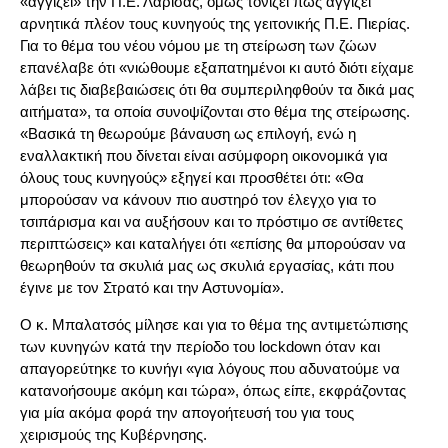
«αγγίζει» την Π.Ε. Λάρισας, όμως τονίζει πως αγγίζει
αρνητικά πλέον τους κυνηγούς της γειτονικής Π.Ε. Πιερίας.
Για το θέμα του νέου νόμου με τη στείρωση των ζώων
επανέλαβε ότι «νιώθουμε εξαπατημένοι κι αυτό διότι είχαμε
λάβει τις διαβεβαιώσεις ότι θα συμπεριληφθούν τα δικά μας
αιτήματα», τα οποία συνοψίζονται στο θέμα της στείρωσης.
«Βασικά τη θεωρούμε βάναυση ως επιλογή, ενώ η
εναλλακτική που δίνεται είναι ασύμφορη οικονομικά για
όλους τους κυνηγούς» εξηγεί και προσθέτει ότι: «Θα
μπορούσαν να κάνουν πιο αυστηρό τον έλεγχο για το
τσιπάρισμα και να αυξήσουν και το πρόστιμο σε αντίθετες
περιπτώσεις» και καταλήγει ότι «επίσης θα μπορούσαν να
θεωρηθούν τα σκυλιά μας ως σκυλιά εργασίας, κάτι που
έγινε με τον Στρατό και την Αστυνομία».
Ο κ. Μπαλατσός μίλησε και για το θέμα της αντιμετώπισης
των κυνηγών κατά την περίοδο του lockdown όταν και
απαγορεύτηκε το κυνήγι «για λόγους που αδυνατούμε να
κατανοήσουμε ακόμη και τώρα», όπως είπε, εκφράζοντας
για μία ακόμα φορά την απογοήτευσή του για τους
χειρισμούς της Κυβέρνησης.