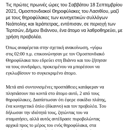
Τις πρώτες πρωινές ώρες του Σαββάτου 18 Σεπτεμβρίου
2021, Ομοσπονδιακοί Θηροφύλακες του Λασιθίου, μαζί
με τους θηροφύλακες των κυνηγετικών συλλόγων
Νεάπολης και Ιεράπετρας, εντόπισαν, σε περιοχή των
Τερτσών, Δήμου Βιάννου, ένα άτομο να λαθροθηρεύει, με
χρήση προβολέα.
Όπως αναφέρεται στην σχετική ανακοίνωση, «γύρω
στις 02:00 π.μ. επικοινώνησαν με τον Ομοσπονδιακό
Θηροφύλακα που εδρεύει στη Βιάννο και του ζήτησαν
να τους συνδράμει, προκειμένου να μπορέσουν να
εγκλωβίσουν το συγκεκριμένο άτομο.
Μετά από συντονισμένες προσπάθειες κατάφεραν να
πλησιάσουν πιο κοντά στο άτομο αυτό, 2 από τους
θηροφύλακες. Διαπίστωσαν ότι έφερε σακίδιο πλάτης,
ένα κυνηγετικό όπλο (δίκαννο) και τον προβολέα. Του
δήλωσαν την ιδιότητά τους, ζητώντας του να
σταματήσει, αλλά αυτός αντέδρασε πυροβολώντας
αρχικά προς το μέρος του ενός θηροφύλακα, στα