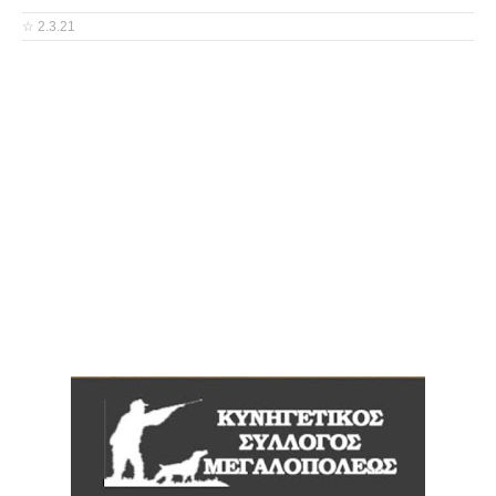
☆
2.3.21