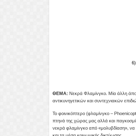
6
ΘΕΜΑ:
Νεκρά Φλαμίνγκο. Μία άλλη άποψ
αντικυνηγετικών και συντεχνιακών επιδι
Το φοινικόπτερο (φλαμίνγκο – Phoenicopt
πτηνά της χώρας μας αλλά και παγκοσμίω
νεκρά φλαμίνγκο από «μολυβδίαση», να 
και τα μέσα κοινωνικής δικτύωσης.