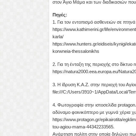
στον Άγιο Μάμα και των διαδικασιών πο
Πηγές:
1. Για τον εντοπισμό ασθενειών σε πτην
https://www.kathimerini.gr/life/environment
karla/
https://www.hunters.gr/eidiseis/kynigi/eka
korwneia-thessalonikhs
2. Για τη ένταξη της περιοχής στο δίκτυο 
https://natura2000.eea.europa.eu/Natur
3. Η ίδρυση Κ.Α.Ζ. στην περιοχή του Αγί
file:///C:/Users/3910~1/AppData/Local/T
4. Φωτογραφία στην ιστοσελίδα protagon.
αδύναμο φοινικόπτερο με γυμνά χέρια χ
https://www.protagon.gr/epikairotita/egkli
tou-agiou-mama-44342233565.
Ανάρτηση πολίτη στην οποία δηλώνει πως