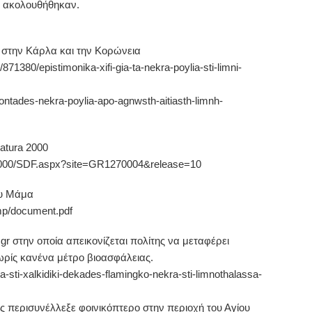
υ ακολουθήθηκαν.
ά στην Κάρλα και την Κορώνεια
/871380/epistimonika-xifi-gia-ta-nekra-poylia-sti-limni-
tontades-nekra-poylia-apo-agnwsth-aitiasth-limnh-
natura 2000
a2000/SDF.aspx?site=GR1270004&release=10
ου Μάμα
emp/document.pdf
gr στην οποία απεικονίζεται πολίτης να μεταφέρει
ωρίς κανένα μέτρο βιοασφάλειας.
ma-sti-xalkidiki-dekades-flamingko-nekra-sti-limnothalassa-
 περισυνέλλεξε φοινικόπτερο στην περιοχή του Αγίου