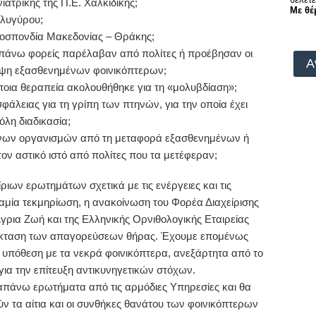
ιατρικής της Π.Ε. Χαλκιδικής;
Με θέ
ολυγύρου;
Ομοσπονδία Μακεδονίας – Θράκης;
πάνω φορείς παρέλαβαν από πολίτες ή προέβησαν οι
Α
αλψη εξασθενημένων φοινικόπτερων;
ποια θεραπεία ακολουθήθηκε για τη «μολυβδίαση»;
άλειας για τη γρίπη των πτηνών, για την οποία έχει
λη διαδικασία;
όνων οργανισμών από τη μεταφορά εξασθενημένων ή
ν αστικό ιστό από πολίτες που τα μετέφεραν;
ων ερωτημάτων σχετικά με τις ενέργειες και τις
αμία τεκμηρίωση, η ανακοίνωση του Φορέα Διαχείρισης
γρια Ζωή και της Ελληνικής Ορνιθολογικής Εταιρείας
πέκταση των απαγορεύσεων θήρας. Έχουμε επομένως
η υπόθεση με τα νεκρά φοινικόπτερα, ανεξάρτητα από το
 για την επίτευξη αντικυνηγετικών στόχων.
απάνω ερωτήματα από τις αρμόδιες Υπηρεσίες και θα
ν τα αίτια και οι συνθήκες θανάτου των φοινικόπτερων