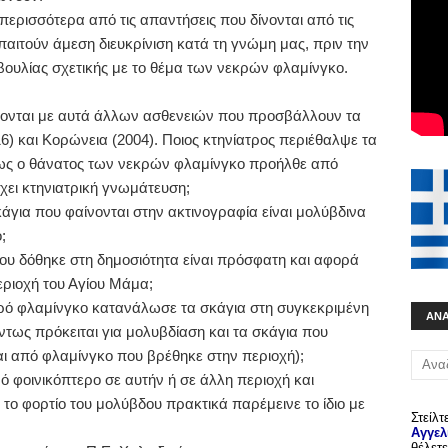
περισσότερα από τις απαντήσεις που δίνονται από τις
παιτούν άμεση διευκρίνιση κατά τη γνώμη μας, πριν την
υλίας σχετικής με το θέμα των νεκρών φλαμίνγκο.
έονται με αυτά άλλων ασθενειών που προσβάλλουν τα
6) και Κορώνεια (2004). Ποιος κτηνίατρος περιέθαλψε τα
πως ο θάνατος των νεκρών φλαμίνγκο προήλθε από
χει κτηνιατρική γνωμάτευση;
άγια που φαίνονται στην ακτινογραφία είναι μολύβδινα
;
ου δόθηκε στη δημοσιότητα είναι πρόσφατη και αφορά
εριοχή του Αγίου Μάμα;
κρό φλαμίνγκο κατανάλωσε τα σκάγια στη συγκεκριμένη
ΑΝ
ντως πρόκειται για μολυβδίαση και τα σκάγια που
ι από φλαμίνγκο που βρέθηκε στην περιοχή);
ρό φοινικόπτερο σε αυτήν ή σε άλλη περιοχή και
το φορτίο του μολύβδου πρακτικά παρέμεινε το ίδιο με
Στείλτ
Αγγελ
θέλετε