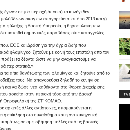
ς έγιναν σε μία περιοχή όπου α) το κυνήγι δεν
ση μολύβδινων σκαγίων απαγορεύεται από το 2013 και γ)
τητα φύλαξης η Δασική Υπηρεσία, η θηροφυλακη των
ιαπιστωθεί σημαντικές παραβάσεις ούτε καταγγελίες.
που, ΕΟΕ και Δράση για την άγρια ζωή) που
κρά φλαμίνγκο, ζητούνε με κοινή τους επιστολή από τον
 πράξει τα δέοντα ώστε να μην αναγκαστούμε να
ερά περιστατικά.»
ια τα αίτια θανάτωσης των φλαμίνγκο και ζητούνε από το
ποδείξεις τους. Να απαγορεύσει δηλαδή το κυνήγι σε
ή και να δώσει νέα καθήκοντα στο Φορέα Διαχείρισης.
ου ασκείται στην περιοχή τόσο από την Δασική
ΤA 
κή Θηροφυλακή της ΣΤ’ ΚΟΜΑΘ.
ε αρκετές άλλες αντίστοιχες, απομακρύνεται η
ι η επίκληση στο συναίσθημα και η αντικυνηγετική
αυτομάτως σε αμφισβήτηση πολλές από τις βασικές
ώνουν.