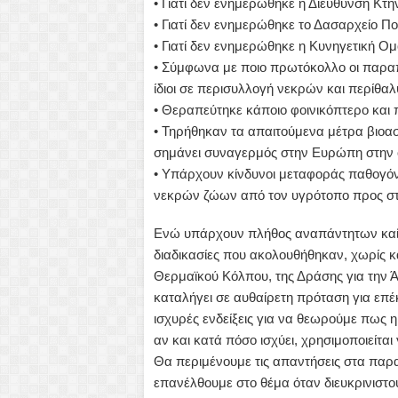
• Γιατί δεν ενημερώθηκε η Διεύθυνση Κτην
• Γιατί δεν ενημερώθηκε το Δασαρχείο Π
• Γιατί δεν ενημερώθηκε η Κυνηγετική 
• Σύμφωνα με ποιο πρωτόκολλο οι παρα
ίδιοι σε περισυλλογή νεκρών και περίθ
• Θεραπεύτηκε κάποιο φοινικόπτερο και 
• Τηρήθηκαν τα απαιτούμενα μέτρα βιοασφ
σημάνει συναγερμός στην Ευρώπη στην ό
• Υπάρχουν κίνδυνοι μεταφοράς παθογ
νεκρών ζώων από τον υγρότοπο προς στο
Ενώ υπάρχουν πλήθος αναπάντητων καίρι
διαδικασίες που ακολουθήθηκαν, χωρίς κ
Θερμαϊκού Κόλπου, της Δράσης για την Ά
καταλήγει σε αυθαίρετη πρόταση για ε
ισχυρές ενδείξεις για να θεωρούμε πως 
αν και κατά πόσο ισχύει, χρησιμοποιείται
Θα περιμένουμε τις απαντήσεις στα παρ
επανέλθουμε στο θέμα όταν διευκρινιστού