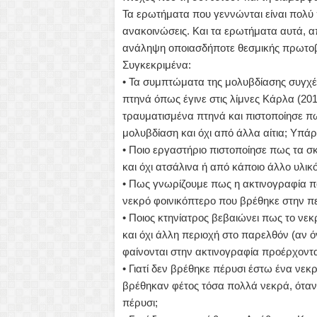
Τα ερωτήματα που γεννώνται είναι πολύ 
ανακοινώσεις. Και τα ερωτήματα αυτά, α
ανάληψη οποιασδήποτε θεσμικής πρωτοβο
Συγκεκριμένα:
• Τα συμπτώματα της μολυβδίασης συγχ
πτηνά όπως έγινε στις λίμνες Κάρλα (201
τραυματισμένα πτηνά και πιστοποίησε 
μολυβδίαση και όχι από άλλα αίτια; Υπάρ
• Ποιο εργαστήριο πιστοποίησε πως τα σκ
και όχι ατσάλινα ή από κάποιο άλλο υλικό
• Πως γνωρίζουμε πως η ακτινογραφία π
νεκρό φοινικόπτερο που βρέθηκε στην π
• Ποιος κτηνίατρος βεβαιώνει πως το νε
και όχι άλλη περιοχή στο παρελθόν (αν ό
φαίνονται στην ακτινογραφία προέρχοντα
• Γιατί δεν βρέθηκε πέρυσι έστω ένα νεκ
βρέθηκαν φέτος τόσα πολλά νεκρά, όταν 
πέρυσι;