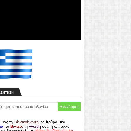
ΑΖΉΤΗΣΗ
ε μας την
Ανακοίνωση
, το
Άρθρο
, την
ία
, το
Βίντεο
, τη
γνώμη
σας, ή ο,τι άλλο
 να δημοσιευτεί, στο
kinigetika@gmail.com
.