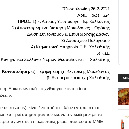
“Θεσσαλονίκη 26-2-2021
Αριθ. Πρωτ.: 324
ΠΡΟΣ:
1) κ. Αμυρά, Υφυπουργό Περιβάλλοντος
2) Αποκεντρωμένη Διοίκηση Μακεδονίας – Θράκης
Δ/νση Συντονισμού & Επιθεώρησης Δασών
3) Δασαρχείο Πολυγύρου
4) Κτηνιατρική Υπηρεσία Π.Ε. Χαλκιδικής
5) ΚΣΕ
) Κυνηγετικοί Σύλλογοι Νομών Θεσσαλονίκης – Χαλκδικής
Κοινοποίηση:
α) Περιφερειάρχη Κεντρικής Μακεδονίας
β) Αντιπεριφερειάρχη Χαλκιδικής
ΔΗΜ
η. Επικοινωνιακά παιχνίδια για ικανοποίηση
ώξεων.
erus rosaeus), είναι ένα από τα πλέον εντυπωσιακά
ς και η «διασημότητα» του έκανε την «είδηση» με τα
πρωταγωνιστεί τις τελευταίες μέρες παντού στα ΜΜΕ