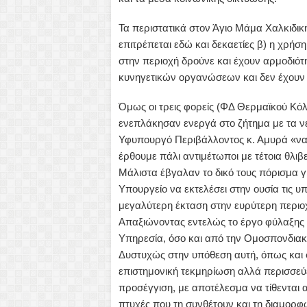
Τα περιστατικά στον Άγιο Μάμα Χαλκιδική
επιτρέπεται εδώ και δεκαετίες β) η χρή
στην περιοχή δρούνε και έχουν αρμοδιό
κυνηγετικών οργανώσεων και δεν έχουν δ
Όμως οι τρεις φορείς (ΦΔ Θερμαϊκού Κόλ
ενεπλάκησαν ενεργά στο ζήτημα με τα νε
Υφυπουργό Περιβάλλοντος κ. Αμυρά «να
έρθουμε πάλι αντιμέτωποι με τέτοια θλιβ
Μάλιστα έβγαλαν το δικό τους πόρισμα γ
Υπουργείο να εκτελέσει στην ουσία τις υ
μεγαλύτερη έκταση στην ευρύτερη περιοχ
Απαξιώνοντας εντελώς το έργο φύλαξης π
Υπηρεσία, όσο και από την Ομοσπονδια
Δυστυχώς στην υπόθεση αυτή, όπως και σ
επιστημονική τεκμηρίωση αλλά περισσεύε
προσέγγιση, με αποτέλεσμα να τίθενται 
πτυχές που τη συνθέτουν και τη διαμορφ