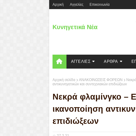
Aρχική
Αγγελίες
Επικοινωνία
Κυνηγετικά Νέα
ΑΓΓΕΛΙΕΣ
ΑΡΘΡΑ
Ε
Αρχική σελίδα
ΑΝΑΚΟΙΝΩΣΕΙΣ ΦΟΡΕΩΝ
Νεκρά
αντικυνηγετικών και συντεχνιακών επιδιώξεων
Νεκρά φλαμίνγκο – Ε
ικανοποίηση αντικυν
επιδιώξεων
☆
27.2.21