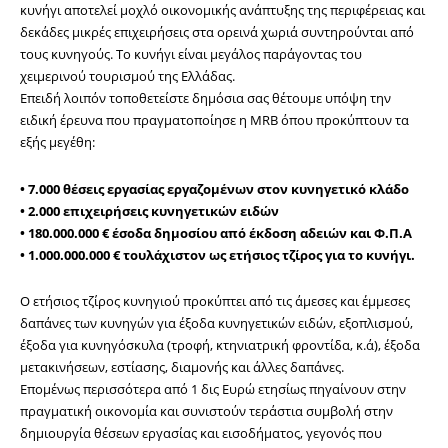
κυνήγι αποτελεί μοχλό οικονομικής ανάπτυξης της περιφέρειας και
δεκάδες μικρές επιχειρήσεις στα ορεινά χωριά συντηρούνται από
τους κυνηγούς. Το κυνήγι είναι μεγάλος παράγοντας του
χειμερινού τουρισμού της Ελλάδας.
Επειδή λοιπόν τοποθετείστε δημόσια σας θέτουμε υπόψη την
ειδική έρευνα που πραγματοποίησε η MRB όπου προκύπτουν τα
εξής μεγέθη:
• 7.000 θέσεις εργασίας εργαζομένων στον κυνηγετικό κλάδο
• 2.000 επιχειρήσεις κυνηγετικών ειδών
• 180.000.000 € έσοδα δημοσίου από έκδοση αδειών και Φ.Π.Α
• 1.000.000.000 € τουλάχιστον ως ετήσιος τζίρος για το κυνήγι.
Ο ετήσιος τζίρος κυνηγιού προκύπτει από τις άμεσες και έμμεσες
δαπάνες των κυνηγών για έξοδα κυνηγετικών ειδών, εξοπλισμού,
έξοδα για κυνηγόσκυλα (τροφή, κτηνιατρική φροντίδα, κ.ά), έξοδα
μετακινήσεων, εστίασης, διαμονής και άλλες δαπάνες.
Επομένως περισσότερα από 1 δις Ευρώ ετησίως πηγαίνουν στην
πραγματική οικονομία και συνιστούν τεράστια συμβολή στην
δημιουργία θέσεων εργασίας και εισοδήματος, γεγονός που