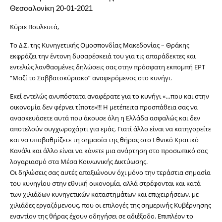
Θεσσαλονίκη 20-01-2021
Κύριε Βουλευτά,
Το Δ.Σ. της Κυνηγετικής Ομοσπονδίας Μακεδονίας – Θράκης
εκφράζει την έντονη δυσαρέσκειά του για τις απαράδεκτες και
εντελώς λανθασμένες δηλώσεις σας στην πρόσφατη εκπομπή ΕΡΤ
“Μαζί το Σαββατοκύριακο” αναφερόμενος στο κυνήγι.
Εκεί εντελώς ανυπόστατα αναφέρατε για το κυνήγι «…που και στην
οικονομία δεν φέρνει τίποτε»!!! Η μετέπειτα προσπάθεια σας να
ανασκευάσετε αυτά που άκουσε όλη η Ελλάδα ασφαλώς και δεν
αποτελούν συγχωροχάρτι για εμάς. Γιατί άλλο είναι να κατηγορείτε
και να υποβαθμίζετε τη σημασία της θήρας στο Εθνικό Κρατικό
Κανάλι και άλλο είναι να κάνετε μια ανάρτηση στο προσωπικό σας
λογαριασμό στα Μέσα Κοινωνικής Δικτύωσης.
Οι δηλώσεις σας αυτές απαξιώνουν όχι μόνο την τεράστια σημασία
του κυνηγίου στην εθνική οικονομία, αλλά στρέφονται και κατά
των χιλιάδων κυνηγετικών καταστημάτων και επιχειρήσεων, με
χιλιάδες εργαζόμενους, που οι επιλογές της σημερινής Κυβέρνησης
εναντίον της θήρας έχουν οδηγήσει σε αδιέξοδο. Επιπλέον το