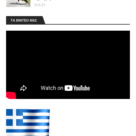
15.8.23
ΤA ΒΙΝΤΕΟ MAΣ