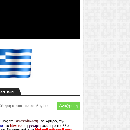
ΑΖΉΤΗΣΗ
ε μας την
Ανακοίνωση
, το
Άρθρο
, την
ία
, το
Βίντεο
, τη
γνώμη
σας, ή ο,τι άλλο
 να δημοσιευτεί, στο
kinigetika@gmail.com
.