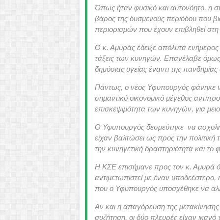
Όπως ήταν φυσικό και αυτονόητο, η σ
βάρος της δυσμενούς περιόδου που βιώ
περιορισμών που έχουν επιβληθεί στ
Ο κ. Αμυράς έδειξε απόλυτα ενήμερος 
τάξεις των κυνηγών. Επανέλαβε όμως 
δημόσιας υγείας έναντι της πανδημίας
Πάντως, ο νέος Υφυπουργός φάνηκε να
σημαντικό οικονομικό μέγεθος αντιπρο
επισκεψιμότητα των κυνηγών, για μειο
Ο Υφυπουργός δεσμεύτηκε να ασχοληθ
είχαν βαλτώσει ως προς την πολιτική τ
την κυνηγετική δραστηριότητα και το 
Η ΚΣΕ επισήμανε προς τον κ. Αμυρά ότ
αντιμετωπιστεί με έναν υποδεέστερο, 
που ο Υφυπουργός υποσχέθηκε να αλλ
Αν και η απαγόρευση της μετακίνησης
συζήτηση, οι δύο πλευρές είχαν ικανό