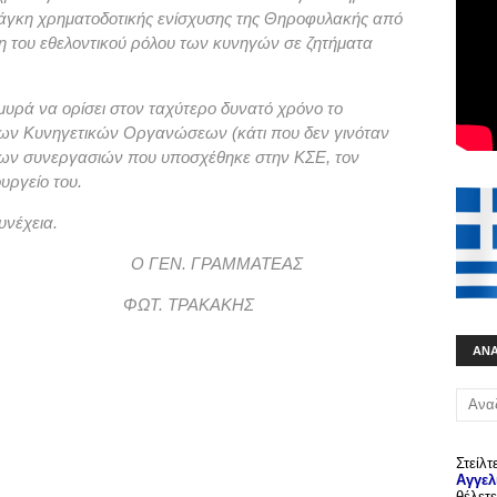
νάγκη χρηματοδοτικής ενίσχυσης της Θηροφυλακής από
η του εθελοντικού ρόλου των κυνηγών σε ζητήματα
υρά να ορίσει στον ταχύτερο δυνατό χρόνο το
ων Κυνηγετικών Οργανώσεων (κάτι που δεν γινόταν
 των συνεργασιών που υποσχέθηκε στην ΚΣΕ, τον
υργείο του.
υνέχεια.
 Ο ΓΕΝ. ΓΡΑΜΜΑΤΕΑΣ
Σ ΦΩΤ. ΤΡΑΚΑΚΗΣ
ΑΝ
Στείλτ
Αγγελ
θέλετε