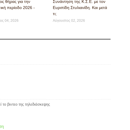
ις θήρας για την
Συνάντηση της Κ.Σ.Ε. με τον
ική περίοδο 2026 -
Ευριπίδη Στυλιανίδη. Και μετά
τι;
ος 04, 2026
Αύγουστος 02, 2026
ά
ί το βιντεο της τηλεδιάσκεψης
ση