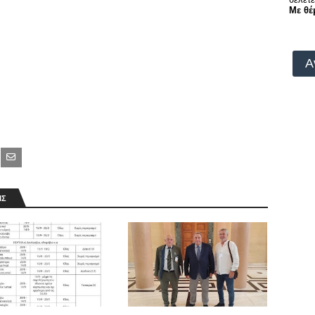
Με θέ
Α
ΙΣ