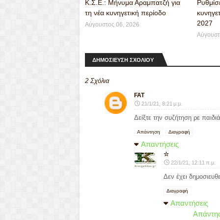
Κ.Σ.Ε.: Μήνυμα Αραμπατζή για
Ρυθμίσε
τη νέα κυνηγετική περίοδο
κυνηγετ
2027
Αύγουστος 06, 2026
Αύγουστ
ΔΗΜΟΣΙΕΥΣΗ ΣΧΟΛΙΟΥ
2 Σχόλια
FAT
21/1/21, 8:21 μ.μ.
Δείξτε την συζήτηση ρε παιδι
Απάντηση
Διαγραφή
Απαντήσεις
☆
22/1/21, 12:11 π.μ.
Δεν έχει δημοσιευθε
Διαγραφή
Απαντήσεις
Απάντη