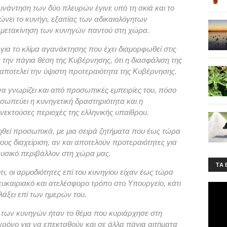
υνάντηση των δύο πλευρών έγινε υπό τη σκιά και το
νει το κυνήγι, εξαιτίας των αδικαιολόγητων
η μετακίνηση των κυνηγών παντού στη χώρα.
για το κλίμα αγανάκτησης που έχει διαμορφωθεί στις
την πάγια θέση της Κυβέρνησης, ότι η διασφάλιση της
 αποτελεί την ύψιστη προτεραιότητα της Κυβέρνησης.
 γνωρίζει και από προσωπικές εμπειρίες του, πόσο
σωπεύει η κυνηγετική δραστηριότητα και η
νεκτούσες περιοχές της ελληνικής υπαίθρου.
εί προσωπικά, με μια σειρά ζητήματα που έως τώρα
ους διαχείριση, αν και αποτελούν προτεραιότητες για
φυσικό περιβάλλον στη χώρα μας.
ΤA 
ι, οι αρμοδιότητες επί του κυνηγίου είχαν έως τώρα
ευκαιριακό και ατελέσφορο τρόπο στο Υπουργείο, κάτι
άξει επί των ημερών του.
 των κυνηγών ήταν το θέμα που κυριάρχησε στη
 χρόνο για να επεκταθούν και σε άλλα πάγια αιτήματα