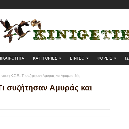
ΠΙΚΑΙΡΟΤΗΤΑ
KΑΤΗΓΟΡΙΕΣ
ΒΙΝΤΕΟ
ΦΟΡΕΙΣ
Ι
ίνωση Κ.Σ.Ε.: Τι συζήτησαν Αμυράς και Αραμπατζής
Τι συζήτησαν Αμυράς και