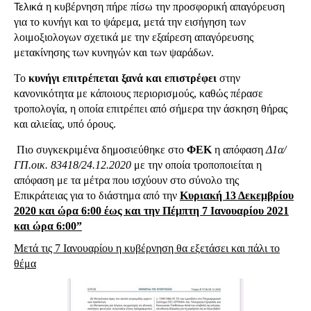
Τελικά
η κυβέρνηση πήρε πίσω την προσφορική απαγόρευση
για το κυνήγι και το ψάρεμα, μετά την
εισήγηση των
λοιμοξιολογων
σχετικά με την εξαίρεση απαγόρευσης
μετακίνησης των κυνηγών και των ψαράδων.
Το
κυνήγι επιτρέπεται ξανά και
επιστρέφει
στην
κανονικότητα με κάποιους περιορισμούς, καθώς πέρασε
τροπολογία, η οποία επιτρέπει από σήμερα την άσκηση θήρας
και αλιείας, υπό όρους.
Πιο συγκεκριμένα δημοσιεύθηκε στο
ΦΕΚ
η απόφαση
Δ1α/
ΓΠ.οικ. 83418/24.12.2020
με την οποία τροποποιείται η
απόφαση με τα μέτρα που ισχύουν στο σύνολο της
Επικράτειας για το διάστημα από την
Κυριακή 13 Δεκεμβρίου
2020 και ώρα 6:00 έως και την Πέμπτη 7 Ιανουαρίου 2021
και ώρα 6:00”
Μετά τις 7 Ιανουαρίου η κυβέρνηση θα εξετάσει και πάλι το
θέμα