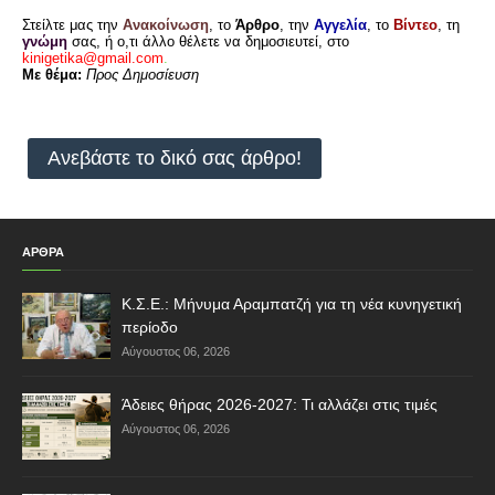
Στείλτε μας την
Ανακοίνωση
, το
Άρθρο
, την
Αγγελία
, το
Βίντεο
, τη
γνώμη
σας, ή ο,τι άλλο θέλετε να δημοσιευτεί, στο
kinigetika@gmail.com
.
Με θέμα:
Προς Δημοσίευση
Ανεβάστε το δικό σας άρθρο!
ΑΡΘΡΑ
Κ.Σ.Ε.: Μήνυμα Αραμπατζή για τη νέα κυνηγετική
περίοδο
Αύγουστος 06, 2026
Άδειες θήρας 2026-2027: Τι αλλάζει στις τιμές
Αύγουστος 06, 2026