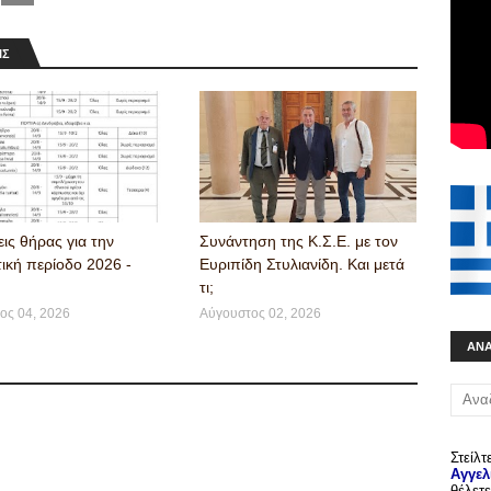
ΙΣ
ις θήρας για την
Συνάντηση της Κ.Σ.Ε. με τον
ική περίοδο 2026 -
Ευριπίδη Στυλιανίδη. Και μετά
τι;
ος 04, 2026
Αύγουστος 02, 2026
ΑΝ
Στείλτ
Αγγελ
θέλετε