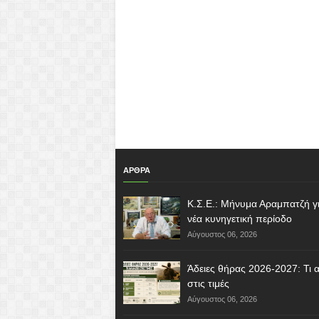
ΑΡΘΡΑ
Κ.Σ.Ε.: Μήνυμα Αραμπατζή γι
νέα κυνηγετική περίοδο
Αύγουστος 06, 2026
Άδειες θήρας 2026-2027: Τι α
στις τιμές
Αύγουστος 06, 2026