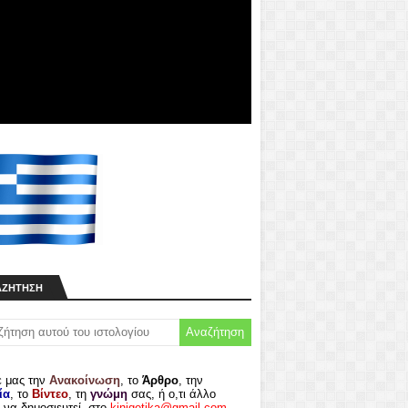
ΑΖΉΤΗΣΗ
ε μας την
Ανακοίνωση
, το
Άρθρο
, την
ία
, το
Βίντεο
, τη
γνώμη
σας, ή ο,τι άλλο
 να δημοσιευτεί, στο
kinigetika@gmail.com
.