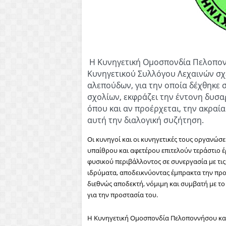
Η Κυνηγετική Ομοσπονδία Πελοπο
Κυνηγετικού Συλλόγου Λεχαινών σχ
αλεπούδων, για την οποία δέχθηκε 
σχολίων
, εκφράζει την έντονη δυσα
όπου και αν προέρχεται, την ακραί
αυτή την διαλογική συζήτηση.
Οι κυνηγοί και οι κυνηγετικές τους οργανώσ
υπαίθρου και αφετέρου επιτελούν τεράστιο έ
φυσικού περιβάλλοντος σε συνεργασία με τις 
ιδρύματα, αποδεικνύοντας έμπρακτα την προ
διεθνώς αποδεκτή, νόμιμη και συμβατή με το
για την προστασία του.
Η Κυνηγετική Ομοσπονδία Πελοποννήσου και