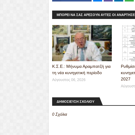
Mes
Viber
seng
ΜΠΟΡΕΊ ΝΑ ΣΑΣ ΑΡΈΣΟΥΝ ΑΥΤΈΣ ΟΙ ΑΝΑΡΤΉΣΕ
er
Κ.Σ.Ε.: Μήνυμα Αραμπατζή για
Ρυθμίσε
τη νέα κυνηγετική περίοδο
κυνηγετ
2027
Αύγουστος 06, 2026
Αύγουστ
ΔΗΜΟΣΙΕΥΣΗ ΣΧΟΛΙΟΥ
0 Σχόλια