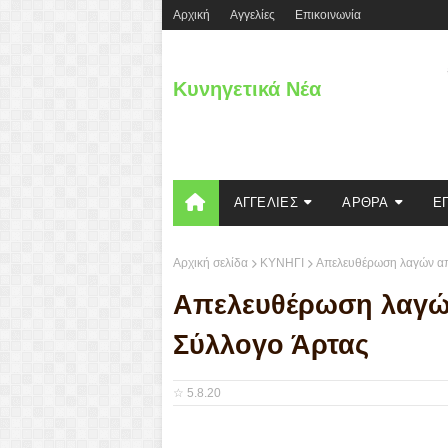
Aρχική
Αγγελίες
Επικοινωνία
Κυνηγετικά Νέα
ΑΓΓΕΛΙΕΣ
ΑΡΘΡΑ
Ε
Αρχική σελίδα
ΚΥΝΗΓΙ
Απελευθέρωση λαγών απ
Απελευθέρωση λαγών
Σύλλογο Άρτας
☆
5.8.20