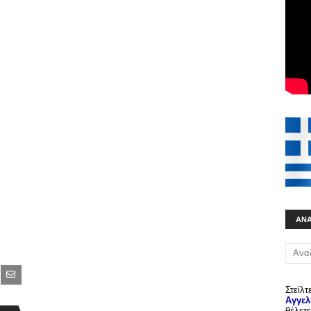
ΑΝ
Στείλτ
Αγγελ
θέλετε