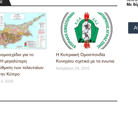
ΙΣ
Με θέ
Α
νομοσχέδιο για το
Η Κυπριακή Ομοσπονδία
: Η μεγαλύτερη
Κυνηγίου σχετικά με τα ενωτια
ύθμιση των τελευταίων
Νοέμβριος 04, 2025
την Κύπρο
14, 2026