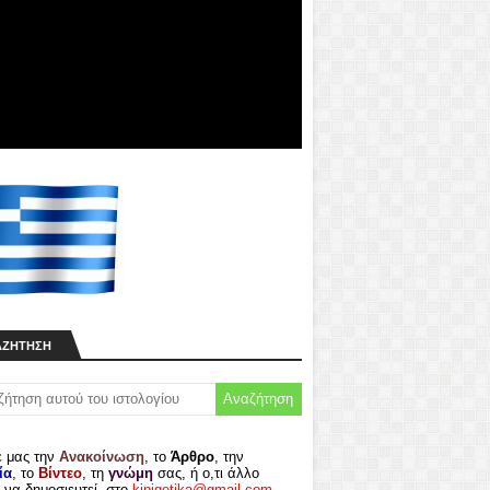
ΑΖΉΤΗΣΗ
ε μας την
Ανακοίνωση
, το
Άρθρο
, την
ία
, το
Βίντεο
, τη
γνώμη
σας, ή ο,τι άλλο
 να δημοσιευτεί, στο
kinigetika@gmail.com
.