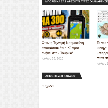
seng
ΜΠΟΡΕΊ ΝΑ ΣΑΣ ΑΡΈΣΟΥΝ ΑΥΤΈΣ ΟΙ ΑΝΑΡΤΉΣΕ
er
Όταν η Τεχνητή Νοημοσύνη
Το νέο 
αποφάσισε ότι η Κύπρος…
κυνήγι
ανήκει στην Τουρκία!
μεταρρ
ετών σ
Ιούλιος 25, 2026
Ιούλιος 
ΔΗΜΟΣΙΕΥΣΗ ΣΧΟΛΙΟΥ
0 Σχόλια