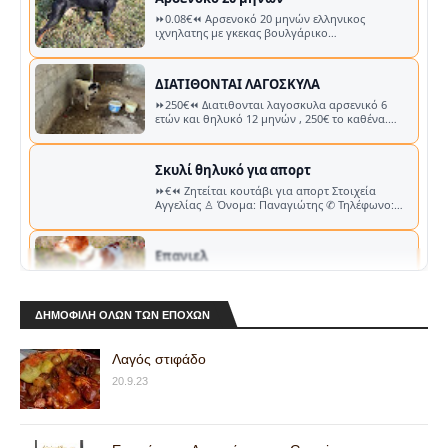
λουντογκόρτσο πολυ δυνατος με παρα πολλες
εξόδους ..…
ΔΙΑΤΙΘΟΝΤΑΙ ΛΑΓΟΣΚΥΛΑ
⏩250€⏪ Διατιθονται λαγοσκυλα αρσενικό 6
ετών και θηλυκό 12 μηνών , 250€ το καθένα.
Στοιχεία Αγγελίας ♙ Όνομα: Δημήτρης …
Σκυλί θηλυκό για απορτ
⏩€⏪ Ζητείται κουτάβι για απορτ Στοιχεία
Αγγελίας ♙ Όνομα: Παναγιώτης ✆ Τηλέφωνο:
📞 Κλήση Viber ✉︎ E-mail: …
Επανιελ
⏩450€⏪ Δίνεται επανιελ 6 χρόνο με συνεχή
ψάξιμο πολύ δυνατός κ ακούραστος.παει σε όλα
τα φτερωτά κ σε λαγό δοκιμή στην …
MERKEL2000 SUPER POSE
ΔΗΜΟΦΙΛΗ ΟΛΩΝ ΤΩΝ ΕΠΟΧΩΝ
⏩4000€⏪ MERKEL2000 SUPER POSE σε
κατάσταση βιτρίνας. Μονοσκανδαλο με
επιλογέα, αυτόματοι εξωλκείς, κοντάκι αγγλέ και
Λαγός στιφάδο
δι…
Remington 1100
20.9.23
⏩230€⏪ 66 πόντους κανη 2.3/4 τσοκακι porting
Ήφαιστος aggle κοντάκι.Αγρατζουνιστη.
Στοιχεία Αγγελίας ♙ Όνομα: Βασίλης ✆…