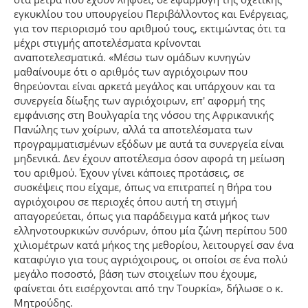
εγκυκλίου του υπουργείου Περιβάλλοντος και Ενέργειας,
για τον περιορισμό του αριθμού τους, εκτιμώντας ότι τα
μέχρι στιγμής αποτελέσματα κρίνονται
αναποτελεσματικά. «Μέσω των ομάδων κυνηγών
μαθαίνουμε ότι ο αριθμός των αγριόχοιρων που
θηρεύονται είναι αρκετά μεγάλος και υπάρχουν και τα
συνεργεία δίωξης των αγριόχοιρων, επ' αφορμή της
εμφάνισης στη Βουλγαρία της νόσου της Αφρικανικής
Πανώλης των χοίρων, αλλά τα αποτελέσματα των
προγραμματισμένων εξόδων με αυτά τα συνεργεία είναι
μηδενικά. Δεν έχουν αποτέλεσμα όσον αφορά τη μείωση
του αριθμού. Έχουν γίνει κάποιες προτάσεις, σε
συσκέψεις που είχαμε, όπως να επιτραπεί η θήρα του
αγριόχοιρου σε περιοχές όπου αυτή τη στιγμή
απαγορεύεται, όπως για παράδειγμα κατά μήκος των
ελληνοτουρκικών συνόρων, όπου μία ζώνη περίπου 500
χιλιομέτρων κατά μήκος της μεθορίου, λειτουργεί σαν ένα
καταφύγιο για τους αγριόχοιρους, οι οποίοι σε ένα πολύ
μεγάλο ποσοστό, βάση των στοιχείων που έχουμε,
φαίνεται ότι εισέρχονται από την Τουρκία», δήλωσε ο κ.
Μητρούδης.