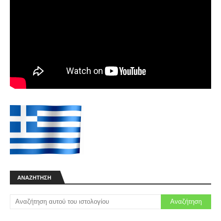
GPS x20
⏩400€⏪ Πωλείται σε άριστη κατάσταση σχεδόν
καινούργιο με 2 κολάρα Στοιχεία Αγγελίας ♙
Όνομα: Παναγιώτης ✆ Τηλέφωνο: 📞&…
Κάμερα δράσης Ourlife 5K 4K60FPS
Οθόνη αφής 2.0 ιντσών
Προδιαγραφές: Chipset: MSTAR8826 Αισθητήρας:
SONY 386 WIFI: APP Sup cam PRO Οθόνη: Οθόνη
αφής 2.0, μικρή οθόνη: 1.3"/πα…
Πλήκτρα για Garmin A50 και Astro 320
⏩33€⏪ Καινούργια πλήκτρα για Garmin A50 και
Astro 320. Για διαφάνεια και φθηνότερα
μεταφορικά ανέβασα την αγγελία…
Vickers
⏩000€⏪ Vickers 70cm καννες Σε καλή κατάσταση
Χωρίς καθόλου κενα Στοιχεία Αγγελίας ♙
Όνομα: ΓΙΑΝΝΗΣ ✆ Τηλέφωνο: 📞 …
Σεττερ θηλυκό
ΑΝΑΖΉΤΗΣΗ
⏩300€⏪ Διατίθεται θηλυκό σεττερ 20 μηνων
Έχει περίπου 10 εξοδους Δεν ξέρει από
θηραματα θέλει δουλειά. Στοιχεία Αγγελία…
ΣΚΥΛΟΚΟΥΤΟ