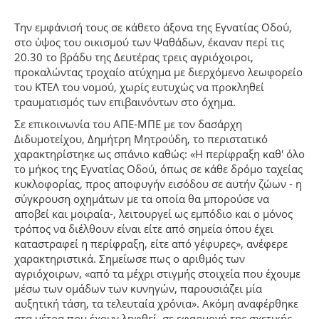
Την εμφάνισή τους σε κάθετο άξονα της Εγνατίας Οδού,
στο ύψος του οικισμού των Ψαθάδων, έκαναν περί τις
20.30 το βράδυ της Δευτέρας τρεις αγριόχοιροι,
προκαλώντας τροχαίο ατύχημα με διερχόμενο λεωφορείο
του ΚΤΕΛ του νομού, χωρίς ευτυχώς να προκληθεί
τραυματισμός των επιβαινόντων στο όχημα.
Σε επικοινωνία του ΑΠΕ-ΜΠΕ με τον δασάρχη
Διδυμοτείχου, Δημήτρη Μητρούδη, το περιστατικό
χαρακτηρίστηκε ως σπάνιο καθώς: «Η περίφραξη καθ' όλο
το μήκος της Εγνατίας Οδού, όπως σε κάθε δρόμο ταχείας
κυκλοφορίας, προς αποφυγήν εισόδου σε αυτήν ζώων - η
σύγκρουση οχημάτων με τα οποία θα μπορούσε να
αποβεί και μοιραία-, λειτουργεί ως εμπόδιο και ο μόνος
τρόπος να διέλθουν είναι είτε από σημεία όπου έχει
καταστραφεί η περίφραξη, είτε από γέφυρες», ανέφερε
χαρακτηριστικά. Σημείωσε πως ο αριθμός των
αγριόχοιρων, «από τα μέχρι στιγμής στοιχεία που έχουμε
μέσω των ομάδων των κυνηγών, παρουσιάζει μία
αυξητική τάση, τα τελευταία χρόνια». Ακόμη αναφέρθηκε
στα μέτρα που έχουν ληφθεί, σε εφαρμογή της σχετικής