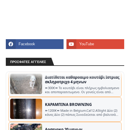
Επαναληπτική καραμπίνα
⏩300€⏪ Έχει χρησιμοποιηθεί μόνο μια φορά σε
σκοπευτήριο. Στοιχεία Αγγελίας ♙ Όνομα:
ΘΕΟΔΩΡΟΣ ✆ Τηλέφωνο: 📞 Κλήση …
ΠΡΟΣΦΑΤΕΣ ΑΓΓΕΛΙΕΣ
Διατίθεται καθαροαιμο κουτάβι Ιστριας
σκληροτριχο 4 μηνων
⏩300€⏪ Το κουτάβι είναι πλήρως εμβολιασμενο
και αποπαρασιτωμενο. Οι γονείς είναι από
Σερβία Στοιχεία Αγγελίας ♙ Όνομα: …
ΚΑΡΑΜΠΙΝΑ BROWNING
⏩1200€⏪ Made in Belgium.Cal12.A5light Δύο (2)
κάνες Δύο (2) πάπιες Συνοδεύεται από βαλιτσάκι
μεταφοράς. KGR_MORE Στοιχε…
Αρσενοκο 20 μηνων
⏩0.08€⏪ Αρσενοκό 20 μηνών ελληνικος
ιχνηλατης με γκεκας βουλγάρικο