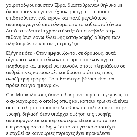
χοιροτρόφοι και στον Έβρο, διασταύρωναν θηλυκά με
άγρια αρσενικά για να έχουν ημιάγρια, τα οποία
επιδοτούνταν, ενώ έχουν και πολύ μεγαλύτερο
αναπαραγωγικό αποτέλεσμα από τα καθεαυτού άγρια.
Αυτό τα τελευταία χρόνια έδειξε ότι συνέβαλε στην
πιθανή (σ.σ. λόγω έλλειψης καταγραφής) αύξηση των
πληθυσμών σε κάποιες περιοχές».
Εξήγησε ότι: «Όταν εμφανίζονται σε δρόμους, αυτά
σίγουρα είναι αποκλίνοντα άτομα από έναν άγριο
πληθυσμό και μπορεί να πεινούν, οπότε πλησιάζουν σε
ανθρώπινες κατασκευές και δραστηριότητες προς
αναζήτηση τροφής. Το πιθανότερο βέβαια είναι να
πρόκειται για ημιάγρια».
Ο κ. Μπακαλούδης έκανε ειδική αναφορά στο γεγονός ότι
ο αγριόχοιρος, ο οποίος όπως και κάποια τρωκτικά είναι
από τα είδη τα οποία ακολουθούν τις ταλαντώσεις στην
τροφή, δηλαδή όταν υπάρχει αύξηση της τροφής
αναπαράγονται και περισσότερο. «Είναι από τα πιο
ευπροσάρμοστα είδη, γι' αυτό και γενικά όπου έχει
εισαχθεί σε καινούριες περιοχές έχει προκαλέσει