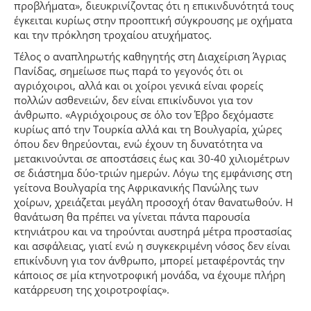
προβλήματα», διευκρινίζοντας ότι η επικινδυνότητά τους
έγκειται κυρίως στην προοπτική σύγκρουσης με οχήματα
και την πρόκληση τροχαίου ατυχήματος.
Τέλος ο αναπληρωτής καθηγητής στη Διαχείριση Άγριας
Πανίδας, σημείωσε πως παρά το γεγονός ότι οι
αγριόχοιροι, αλλά και οι χοίροι γενικά είναι φορείς
πολλών ασθενειών, δεν είναι επικίνδυνοι για τον
άνθρωπο. «Αγριόχοιρους σε όλο τον Έβρο δεχόμαστε
κυρίως από την Τουρκία αλλά και τη Βουλγαρία, χώρες
όπου δεν θηρεύονται, ενώ έχουν τη δυνατότητα να
μετακινούνται σε αποστάσεις έως και 30-40 χιλιομέτρων
σε διάστημα δύο-τριών ημερών. Λόγω της εμφάνισης στη
γείτονα Βουλγαρία της Αφρικανικής Πανώλης των
χοίρων, χρειάζεται μεγάλη προσοχή όταν θανατωθούν. Η
θανάτωση θα πρέπει να γίνεται πάντα παρουσία
κτηνιάτρου και να τηρούνται αυστηρά μέτρα προστασίας
και ασφάλειας, γιατί ενώ η συγκεκριμένη νόσος δεν είναι
επικίνδυνη για τον άνθρωπο, μπορεί μεταφέροντάς την
κάποιος σε μία κτηνοτροφική μονάδα, να έχουμε πλήρη
κατάρρευση της χοιροτροφίας».