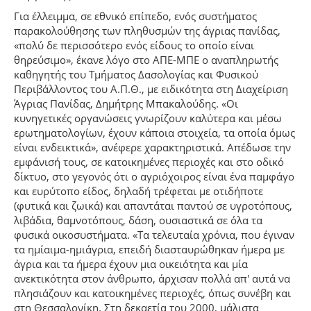
Για έλλειμμα, σε εθνικό επίπεδο, ενός συστήματος
παρακολούθησης των πληθυσμών της άγριας πανίδας,
«πολύ δε περισσότερο ενός είδους το οποίο είναι
θηρεύσιμο», έκανε λόγο στο ΑΠΕ-ΜΠΕ ο αναπληρωτής
καθηγητής του Τμήματος Δασολογίας και Φυσικού
Περιβάλλοντος του Α.Π.Θ., με ειδικότητα στη Διαχείριση
Άγριας Πανίδας, Δημήτρης Μπακαλούδης. «Οι
κυνηγετικές οργανώσεις γνωρίζουν καλύτερα και μέσω
ερωτηματολογίων, έχουν κάποια στοιχεία, τα οποία όμως
είναι ενδεικτικά», ανέφερε χαρακτηριστικά. Απέδωσε την
εμφάνισή τους, σε κατοικημένες περιοχές και στο οδικό
δίκτυο, στο γεγονός ότι ο αγριόχοιρος είναι ένα παμφάγο
και ευρύτοπο είδος, δηλαδή τρέφεται με οτιδήποτε
(φυτικά και ζωικά) και απαντάται παντού σε υγροτόπους,
λιβάδια, θαμνοτόπους, δάση, ουσιαστικά σε όλα τα
φυσικά οικοσυστήματα. «Τα τελευταία χρόνια, που έγιναν
τα ημίαιμα-ημιάγρια, επειδή διασταυρώθηκαν ήμερα με
άγρια και τα ήμερα έχουν μια οικειότητα και μία
ανεκτικότητα στον άνθρωπο, άρχισαν πολλά απ' αυτά να
πλησιάζουν και κατοικημένες περιοχές, όπως συνέβη και
στη Θεσσαλονίκη. Στη δεκαετία του 2000, μάλιστα