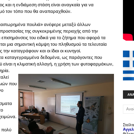
ς και η ενδιάμεση στάση είναι αναγκαία για να
σμό τον τόπο που θα αναπαραχθούν.
λαιπωρημένα πουλιά» ανέφερε μεταξύ άλλων
 προστασίας της συγκεκριμένης περιοχής από την
επισημάνσεις του ειδικά για το ζήτημα που αφορά τα
ται μια σημαντική κάμψη του πληθυσμού τα τελευταία
την καταγράφουν και οι ίδιοι οι κυνηγοί.
τα καταγεγραμμένα δεδομένα, ως παράγοντες που
ύ είναι η κλιματική αλλαγή, η χρήση των φυτοφαρμάκων,
ηρία.
αλεί
λιών που
νο
ΑΝ
άσματα
το
χειμώνα.
Στείλτ
α πολύ
Αγγελ
θέλετε