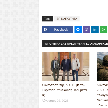
Tags
ΕΠΙΚΑΙΡΟΤΗΤΑ
Facebook
Mes
Viber
seng
ΜΠΟΡΕΊ ΝΑ ΣΑΣ ΑΡΈΣΟΥΝ ΑΥΤΈΣ ΟΙ ΑΝΑΡΤΉΣΕ
er
Συνάντηση της Κ.Σ.Ε. με τον
Κυνηγε
Ευριπίδη Στυλιανίδη. Και μετά
2027: 
τι;
αλλαγέ
Νέα κα
Αύγουστος 02, 2026
αδειών