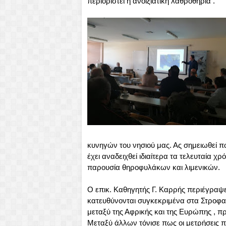
περιοριστεί η ανοιξιάτικη λαθροθηρία .
κυνηγών του νησιού μας. Ας σημειωθεί π
έχει αναδειχθεί ιδιαίτερα τα τελευταία χ
παρουσία θηροφυλάκων και λιμενικών.
Ο επικ. Καθηγητής Γ. Καρρής περιέγραψ
κατευθύνονται συγκεκριμένα στα Στροφαδι
μεταξύ της Αφρικής και της Ευρώπης , π
Μεταξύ άλλων τόνισε πως οι μετρήσεις π