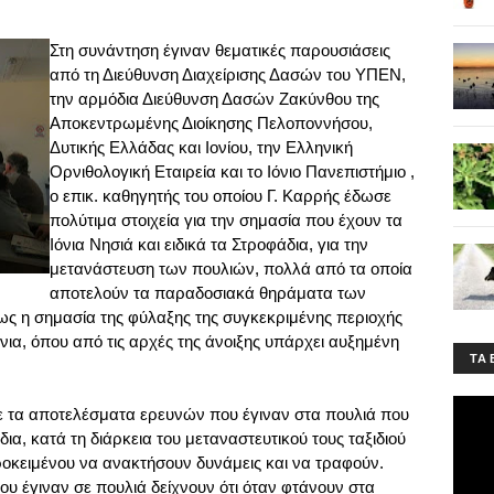
Στη συνάντηση έγιναν θεματικές παρουσιάσεις
από τη Διεύθυνση Διαχείρισης Δασών του ΥΠΕΝ,
την αρμόδια Διεύθυνση Δασών Ζακύνθου της
Αποκεντρωμένης Διοίκησης Πελοποννήσου,
Δυτικής Ελλάδας και Ιονίου, την Ελληνική
Ορνιθολογική Εταιρεία και το Ιόνιο Πανεπιστήμιο ,
ο επικ. καθηγητής του οποίου Γ. Καρρής έδωσε
πολύτιμα στοιχεία για την σημασία που έχουν τα
Ιόνια Νησιά και ειδικά τα Στροφάδια, για την
μετανάστευση των πουλιών, πολλά από τα οποία
αποτελούν τα παραδοσιακά θηράματα των
ως η σημασία της φύλαξης της συγκεκριμένης περιοχής
ρόνια, όπου από τις αρχές της άνοιξης υπάρχει αυξημένη
ΤA 
ε τα αποτελέσματα ερευνών που έγιναν στα πουλιά που
α, κατά τη διάρκεια του μεταναστευτικού τους ταξιδιού
ροκειμένου να ανακτήσουν δυνάμεις και να τραφούν.
ου έγιναν σε πουλιά δείχνουν ότι όταν φτάνουν στα