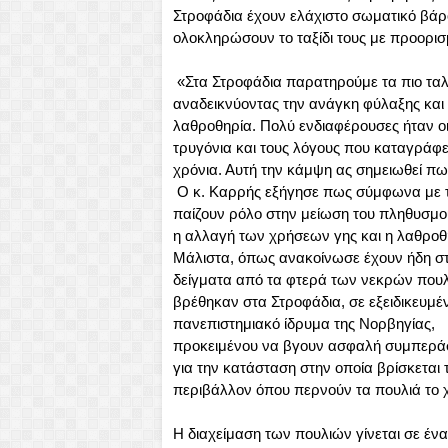
Στροφάδια έχουν ελάχιστο σωματικό βάρο
ολοκληρώσουν το ταξίδι τους με προορι
«Στα Στροφάδια παρατηρούμε τα πιο τα
αναδεικνύοντας την ανάγκη φύλαξης και
λαθροθηρία. Πολύ ενδιαφέρουσες ήταν οι 
τρυγόνια και τους λόγους που καταγράφε
χρόνια. Αυτή την κάμψη ας σημειωθεί πως 
Ο κ. Καρρής εξήγησε πως σύμφωνα με 
παίζουν ρόλο στην μείωση του πληθυσμο
η αλλαγή των χρήσεων γης και η λαθροθ
Μάλιστα, όπως ανακοίνωσε έχουν ήδη στ
δείγματα από τα φτερά των νεκρών που
βρέθηκαν στα Στροφάδια, σε εξειδικευμέ
πανεπιστημιακό ίδρυμα της Νορβηγίας,
προκειμένου να βγουν ασφαλή συμπερ
για την κατάσταση στην οποία βρίσκεται 
περιβάλλον όπου περνούν τα πουλιά το 
Η διαχείμαση των πουλιών γίνεται σε έν