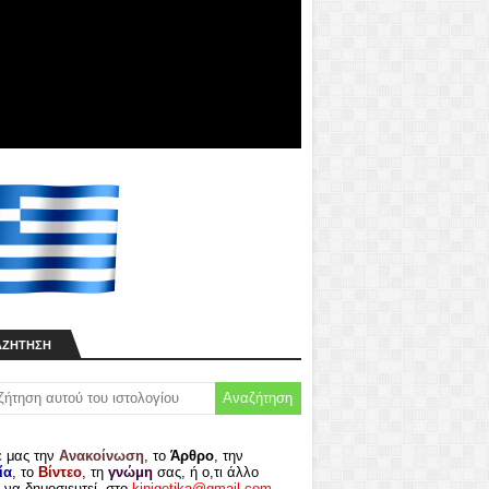
ΑΖΉΤΗΣΗ
ε μας την
Ανακοίνωση
, το
Άρθρο
, την
ία
, το
Βίντεο
, τη
γνώμη
σας, ή ο,τι άλλο
 να δημοσιευτεί, στο
kinigetika@gmail.com
.